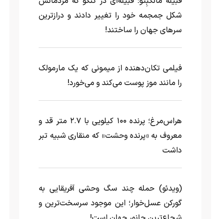
قبیله مانگبِتو؛ قبیله‌ای در کنگو که مردمانش
شکل جمجمه خود را تغییر دادند و درازترین
سرهای جهان را ساختند!
فیلمی تکان‌دهنده از میمونی که یک مارمولک
را مانند موز پوست می‌کند و می‌خورد!
هراس‌مرغ؛ پرنده ۱۰۰ کیلویی با ۲.۷ متر قد و
معروف به «پرنده وحشت» که منقاری شبیه تبر
داشت
(ویدئو) حمله چند سگ وحشی آفریقایی به
گورکن عسل‌خوار؛ این موجود سرسخت‌ترین و
شجاع‌ترین جانور جهان است!