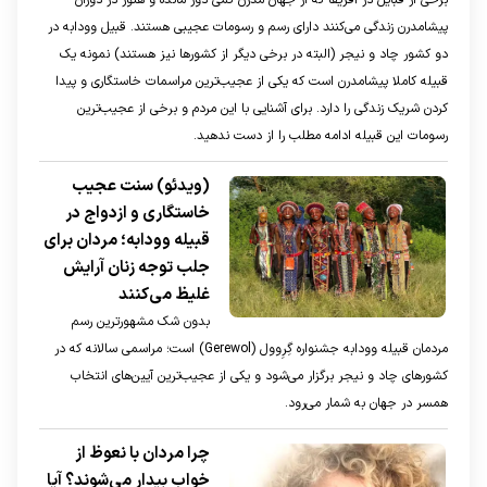
برخی از قبایل در آفریقا که از جهان مدرن کمی دور مانده و هنوز در دوران
پیشامدرن زندگی می‌کنند دارای رسم و رسومات عجیبی هستند. قبیل وودابه در
دو کشور چاد و نیجر (البته در برخی دیگر از کشور‌ها نیز هستند) نمونه یک
قبیله کاملا پیشامدرن است که یکی از عجیب‌ترین مراسمات خاستگاری و پیدا
کردن شریک زندگی را دارد. برای آشنایی با این مردم و برخی از عجیب‌ترین
رسومات این قبیله ادامه مطلب را از دست ندهید.
(ویدئو) سنت عجیب
خاستگاری و ازدواج در
قبیله وودابه؛ مردان برای
جلب توجه زنان آرایش
غلیظ می‌کنند
بدون شک مشهورترین رسم
مردمان قبیله وودابه‌ جشنواره گِرِوول (Gerewol) است؛ مراسمی سالانه که در
کشورهای چاد و نیجر برگزار می‌شود و یکی از عجیب‌ترین آیین‌های انتخاب
همسر در جهان به شمار می‌رود.
چرا مردان با نعوظ از
خواب بیدار می‌شوند؟ آیا