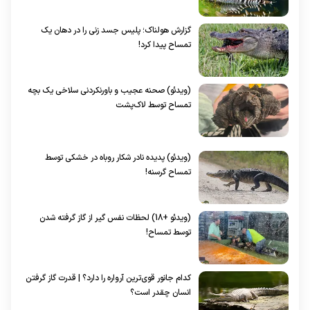
گزارش هولناک؛ پلیس جسد زنی را در دهان یک
تمساح پیدا کرد!
(ویدئو) صحنه عجیب و باورنکردنی سلاخی یک بچه
تمساح توسط لاک‌پشت
(ویدئو) پدیده نادر شکار روباه در خشکی توسط
تمساح گرسنه!
(ویدئو +18) لحظات نفس گیر از گاز گرفته شدن
توسط تمساح!
کدام جانور قوی‌ترین آرواره را دارد؟ | قدرت گاز گرفتن
انسان چقدر است؟