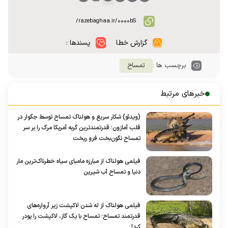
گزارش خطا
پسندها :
برچسب ها :
تمساح
خبرهای مرتبط
(ویدئو) شکار سریع و هولناک تمساح توسط جگوار در
قلب آمازون؛ قدرتمندترین گربه‌ آمریکا مرگ را بر سر
تمساح نگون‌بخت فرو ریخت
فیلمی هولناک از مبارزه مامبای سیاه خطرناک‌ترین مار
دنیا و تمساح آب شیرین
فیلمی هولناک از له شدن لاکپشت زیر آرواره‌های
قدرتمند تمساح؛ تمساح با یک گاز، لاکپشت را پودر
کرد!