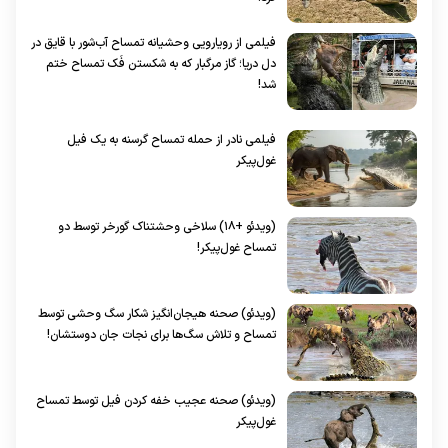
فیلمی از رویارویی وحشیانه تمساح آب‌شور با قایق در
دل دریا؛ گاز مرگبار که به شکستن فَک تمساح ختم
شد!
فیلمی نادر از حمله تمساح گرسنه به یک فیل
غول‌پیکر
(ویدئو +۱۸) سلاخی وحشتناک گورخر توسط دو
تمساح غول‌پیکر!
(ویدئو) صحنه هیجان‌انگیز شکار سگ وحشی توسط
تمساح و تلاش سگ‌ها برای نجات جان دوستشان!
(ویدئو) صحنه عجیب خفه کردن فیل توسط تمساح
غو‌ل‌پیکر