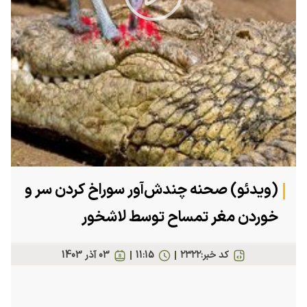
Play
Video
(ویدئو) صحنه چندش‌آور سوراخ کردن سر و
خوردن مغر تمساح توسط لاشخور
کد خبر:
۲۳۲۲
11:15
03 آذر 1403