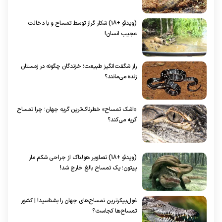
(ویدئو +۱۸) شکار گراز توسط تمساح و با دخالت
عجیب انسان!
راز شگفت‌انگیز طبیعت؛ خزندگان چگونه در زمستان
زنده می‌مانند؟
«اشک تمساح» خطرناک‌ترین گریه جهان؛ چرا تمساح
گریه می‌کند؟
(ویدئو +18) تصاویر هولناک از جراحی شکم مار
پیتون؛ یک تمساح بالغ خارج شد!
غول‌پیکرترین تمساح‌های جهان را بشناسید! | کشور
تمساح‌ها کجاست؟