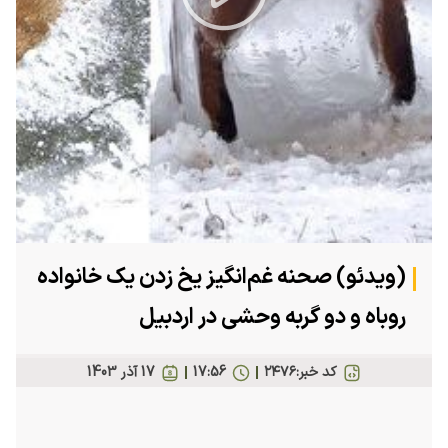
Play
Video
(ویدئو) صحنه غم‌انگیز یخ زدن یک خانواده
روباه و دو گربه وحشی در اردبیل
کد خبر:
۲۴۷۶
17:56
17 آذر 1403