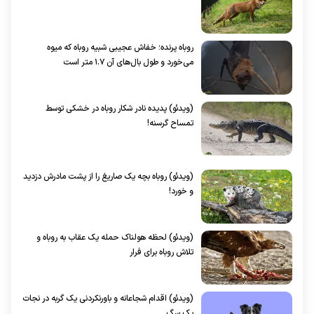
روباه پرنده؛ خفاش عجیبی شبیه روباه که میوه
می‌خورد و طول بال‌های آن ۱.۷ متر است
(ویدئو) پدیده نادر شکار روباه در خشکی توسط
تمساح گرسنه!
(ویدئو) روباه بچه یک صاریغ را از پشت مادرش دزدید
و خورد!
(ویدئو) لحظه هولناک حمله یک عقاب به روباه و
تلاش روباه برای فرار
(ویدئو) اقدام شجاعانه و باورنکردنی یک گربه در نجات
یک سگ