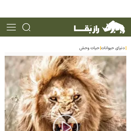
دنیای حیوانات
حیات وحش