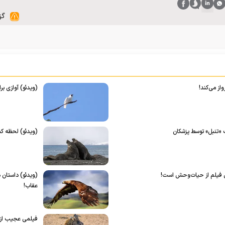
گز
(ویدئو) آوازی ب
 «تنبل» توسط پزشکان
(ویدئو) لحظه کم
رین فیلم از حیات‌وحش است!
(ویدئو) داستان دش
عقاب!
فیلمی عجیب از 