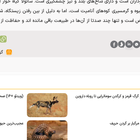
خانواده گاوداران است و دارای شاخ‌های بلند و تیز چشمگیری است. سائولا گیاه خ
ه و گرمسیری کوه‌های آنامیت است، اما به دلیل از بین رفتن زیستگاه، ش
 است و تنها چند صدتا از آن‌ها در طبیعت باقی مانده اند و حفاظت از 
گز
گرگ قرمز و کرگدن سوماترایی تا روباه داروین
(ویدئو +۱۶) صحنه هولناک زنده زنده خوردن بوفالو توسط سگ‌های وحشی
 مرگبار بر گردن حریف
عجیب‌ترین حیوان