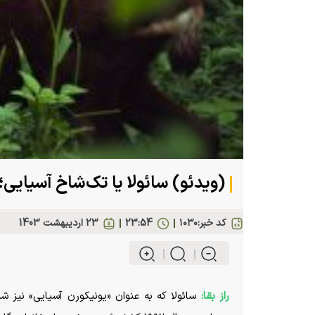
(ویدئو) سائولا یا تک‌شاخ آسیایی
کد خبر:
۱۰۳۰
23:54
23 ارديبهشت 1403
راز بقا:
سائولا که به عنوان «یونیکورن آسیایی» نیز ش