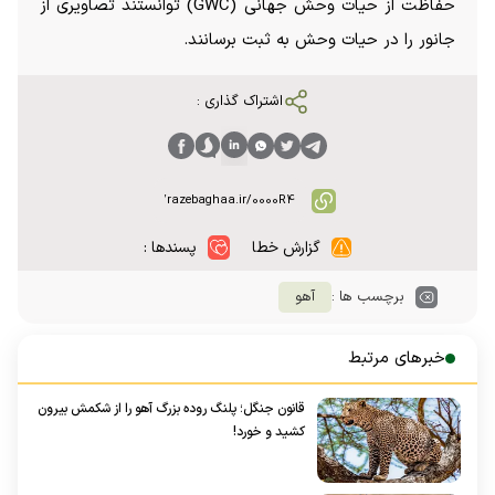
حفاظت از حیات وحش جهانی (GWC) توانستند تصاویری از
جانور را در حیات وحش به ثبت برسانند.
اشتراک گذاری :
گزارش خطا
پسندها :
برچسب ها :
آهو
خبرهای مرتبط
قانون جنگل؛ پلنگ روده بزرگ آهو را از شکمش بیرون
کشید و خورد!