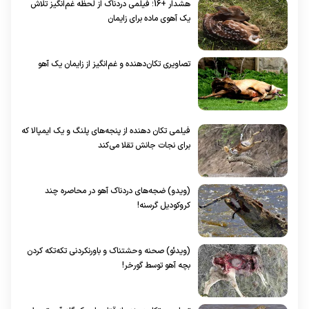
هشدار +16؛ فیلمی دردناک از لحظه غم‌انگیز تلاش
یک آهوی ماده برای زایمان
تصاویری تکان‌دهنده و غم‌انگیز از زایمان یک آهو
فیلمی تکان دهنده از پنجه‌های پلنگ و یک ایمپالا که
برای نجات جانش تقلا می‌کند
(ویدو) ضجه‌های دردناک آهو در محاصره چند
کروکودیل گرسنه!
(ویدئو) صحنه وحشتناک و باورنکردنی تکه‌تکه کردن
بچه آهو توسط گورخر!