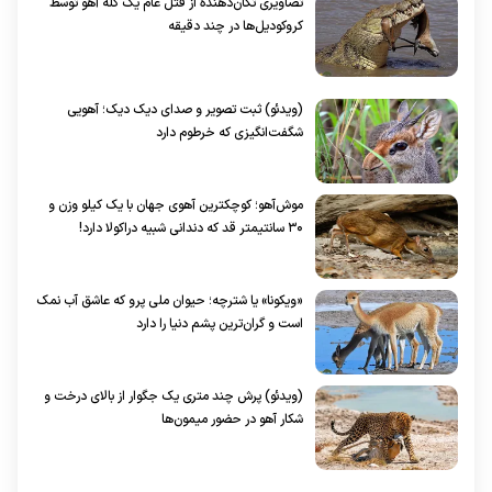
تصاویری تکان‌دهنده از قتل عام یک گله آهو‌ توسط
کروکودیل‌ها در چند دقیقه
(ویدئو) ثبت تصویر و صدای دیک دیک؛ آهویی
شگفت‌انگیزی که خرطوم دارد
موش‌آهو؛ کوچکترین آهوی جهان با یک کیلو وزن و
۳۰ سانتیمتر قد که دندانی شبیه دراکولا دارد!
«ویکونا» یا شترچه؛ حیوان ملی پرو که عاشق آب نمک
است و گران‌ترین پشم دنیا را دارد
(ویدئو) پرش چند متری یک جگوار از بالای درخت و
شکار آهو در حضور میمون‌ها