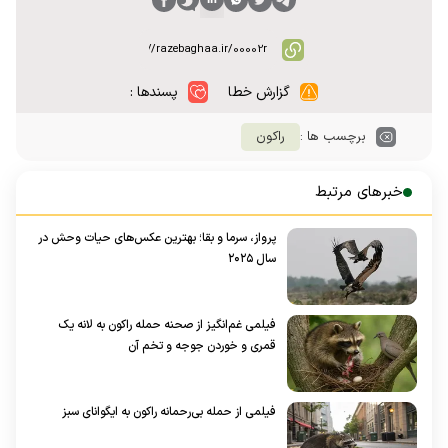
گزارش خطا
پسندها :
برچسب ها :
راکون
خبرهای مرتبط
پرواز، سرما و بقا؛ بهترین عکس‌های حیات وحش در
سال ۲۰۲۵
فیلمی غم‌انگیز از صحنه حمله راکون به لانه یک
قمری و خوردن جوجه و تخم آن
فیلمی از حمله بی‌رحمانه راکون به ایگوانای سبز