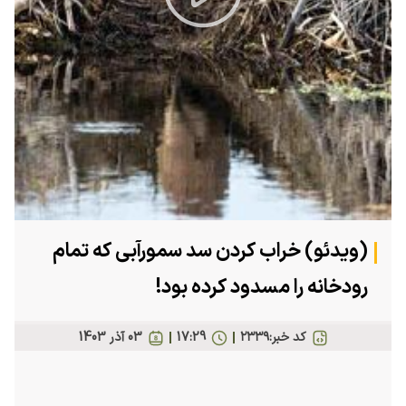
Play
Video
(ویدئو) خراب کردن سد سمورآبی که تمام
رودخانه را مسدود کرده بود!
کد خبر:
۲۳۳۹
17:29
03 آذر 1403