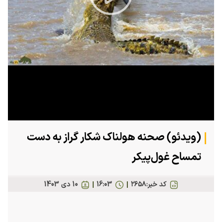
Play
Video
(ویدئو) صحنه هولناک شکار گراز به دست
تمساح غول‌پیکر
کد خبر:
۲۶۵۸
16:03
10 دی 1403