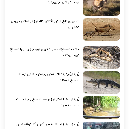
توسط دو شیر غول‌پیکر!
تصاویری تلخ از گیر افتادن گله گراز در استخر نایلونی
کشاورزی
«اشک تمساح» خطرناک‌ترین گریه جهان؛ چرا تمساح
گریه می‌کند؟
(ویدئو) پدیده نادر شکار روباه در خشکی توسط
تمساح گرسنه!
(ویدئو +۱۸) شکار گراز توسط تمساح و با دخالت
عجیب انسان!
(ویدئو +18) لحظات نفس گیر از گاز گرفته شدن