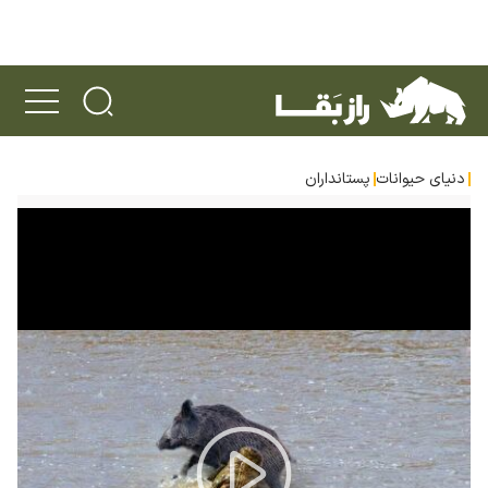
دنیای حیوانات
پستانداران