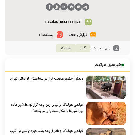
گزارش خطا
پسندها :
برچسب ها :
گراز
تمساح
خبرهای مرتبط
ویدئو | حضور عجیب گراز در بیمارستان لواسانی تهران
فیلمی هولناک از لیس زدن بچه گزار توسط شیر ماده؛
چرا شیرها با شکار خود بازی می‌کنند؟
فیلمی هولناک و نادر از زنده زنده خوردن شیر نر رقیب