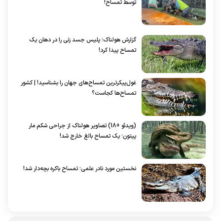
توسط تمساح!
گزارش هولناک؛ پلیس جسد زنی را در دهان یک
تمساح پیدا کرد!
غول‌پیکرترین تمساح‌های جهان را بشناسید! | کشور
تمساح‌ها کجاست؟
(ویدئو +18) تصاویر هولناک از جراحی شکم مار
پیتون؛ یک تمساح بالغ خارج شد!
نخستین مورد نادر علمی؛ تمساح باکره بچه‌دار شد!