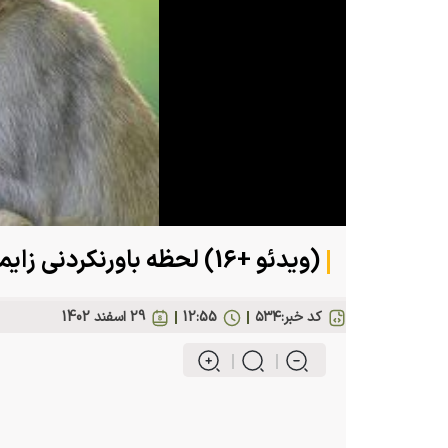
(ویدئو +16) لحظه باورنکردنی زایمان یک میمون با دستان خودش!
کد خبر:
۵۳۴
12:55
29 اسفند 1402