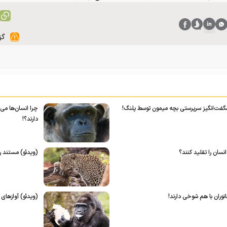
گز
گفت‌انگیز سرپرستی بچه میمون توسط پلنگ!
چرا انسان‌ها می
دارند؟!
نسان‌ را تقلید کنند؟
(ویدئو) مستند را
نوران با هم شوخی دارند!
(ویدئو) آوازها