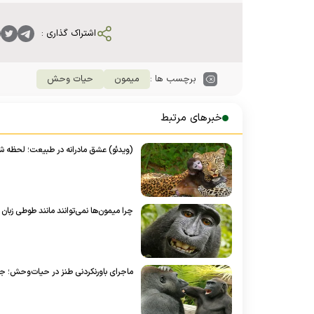
اشتراک گذاری :
برچسب ها :
میمون
حیات وحش
خبرهای مرتبط
(ویدئو) عشق مادرانه در طبیعت؛ لحظه ش
چرا میمون‌ها نمی‌توانند مانند طوطی‌ زبان ا
ماجرای باورنکردنی طنز در حیا‌ت‌وحش؛ جا