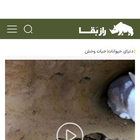
دنیای حیوانات
حیات وحش