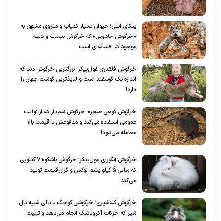
پیکای ایلی؛ حیوان بسیار کمیاب و منزوی مشهور به
«خرگوش جادویی» که خرگوش نیست و شبیه
موجودات افسانه‌ای است
خرگوش فلاندری غول‌پیکر؛ بزرگترین خرگوش دنیا که
اندازه یک گوسفند است و لذیذترین گوشت جهان را
دارد!
خرگوش کوهی صخره؛ خرگوش سُم‌دار که از توالت
عمومی استفاده می‌کند و مدفوعش با قیمت بالا
معامله می‌شود!
خرگوش آنگورای غول‌پیکر؛ خرگوش باشکوه ۷ کیلویی
که سالی ۵ کیلو پشم لوکس و گران‌قیمت تولید
می‌کند
خرگوش کله‌شیری؛ خرگوشی کوچک با یالی شبیه یال
شیر که حرکات آکروباتیک انجام می‌دهد و تربیت