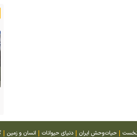
(ویدئو) تصاویر شگفت‌انگیز از مارمولک گلو
بادبزنی که هنگام خطر یک مایع چسبناک از
وانیا
بدنش پرتاب می‌کند
نخست
حیات‌وحش ایران
دنیای حیوانات
انسان و زمین
گ