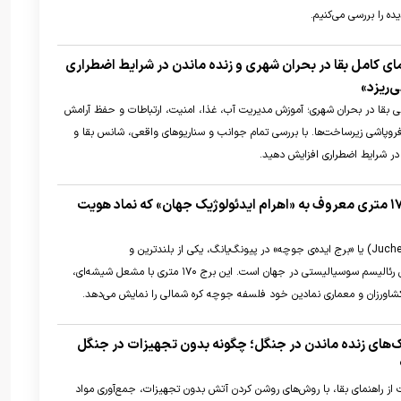
ده را بررسی می‌کنیم.
نمای کامل بقا در بحران شهری و زنده ماندن در شرایط اضطراری
‌ریزد»
ی بقا در بحران شهری؛ آموزش مدیریت آب، غذا، امنیت، ارتباطات و حفظ آرامش
 فروپاشی زیرساخت‌ها. با بررسی تمام جوانب و سناریو‌های واقعی، شانس بقا و
 در شرایط اضطراری افزایش دهید.
برج جوچه؛ برج ۱۷۰ متری معروف به «اهرام ایدئولوژیک جهان» که نماد هویت
«برج جوچه» (Juche Tower) یا «برج ایده‌ی جوچه» در پیونگ‌یانگ، یکی از بلندترین و
شناخته‌شده‌ترین بنا‌های رئالیسم سوسیالیستی در جهان است. این برج ۱۷۰ متری با مشعل شیشه‌ای،
کشاورزان و معماری نمادین خود فلسفه جوچه کره شمالی را نمایش می‌دهد.
نیک‌های زنده ماندن در جنگل؛ چگونه بدون تجهیزات در جنگل
ز راهنمای بقا، با روش‌های روشن کردن آتش بدون تجهیزات، جمع‌آوری مواد