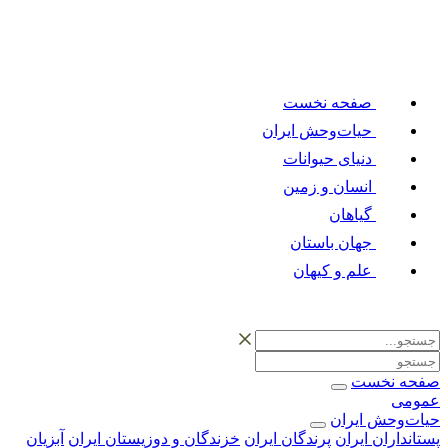
صفحه نخست
حیات‌وحش ایران
دنیای حیوانات
انسان و زمین
گیاهان
جهان باستان
علم و کیهان
صفحه نخست
عمومی
حیات‌وحش ایران
پستانداران ایران
پرندگان ایران
خزندگان و دوزیستان ایران
آبزیان