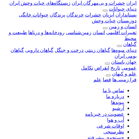
ایران
حشرات و بی‌مهرگان ایران
زیستگاه‌های حیات وحش ایران
دنیای حیوانات
پستانداران
آبزیان
حشرات
خزندگان
پرندگان
حیوانات خانگی
دوزیستان
حیات وحش
انسان و زمین
تغییرات اقلیمی
انسان
زمین‌شناسی
رودخانه‎‌ها و دریاها
طبیعت و
محیط
گیاهان
دنیای میوه‌ها
گیاهان زینتی
درخت و جنگل
گیاهان دارویی
گیاهان
بومی ایران
جهان باستان
عمومی
تاریخ
انقراض
تکامل
علم و کیهان
فرا زمینی‌ها
فضا
علم
تماس با ما
درباره ما
پیوندها
آرشیو
عضویت در خبرنامه
آب و هوا
اوقات شرعی
نظرسنجی
جستجوی پیشرفته