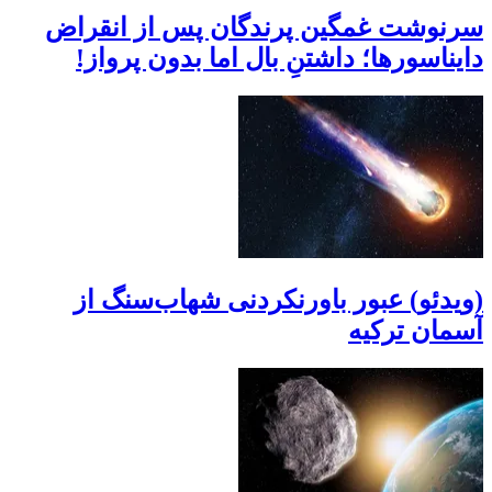
سرنوشت غمگین پرندگان پس از انقراض
دایناسورها؛ داشتنِ بال اما بدون پرواز!
(ویدئو) عبور باورنکردنی شهاب‌سنگ از
آسمان ترکیه