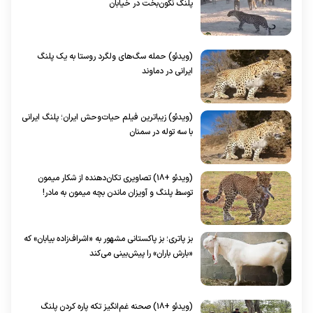
پلنگ نگون‌بخت در خیابان
(ویدئو) حمله سگ‌های ولگرد روستا به یک پلنگ
ایرانی در دماوند
(ویدئو) زیباترین فیلم حیات‌وحش ایران؛ پلنگ ایرانی
با سه توله در سمنان
(ویدئو +۱۸) تصاویری تکان‌دهنده از شکار میمون
توسط پلنگ و آویزان ماندن بچه میمون به مادر!
بز پاتری؛ بز پاکستانی مشهور به «اشراف‌زاده بیابان» که
«بارش باران» را پیش‌بینی می‌کند
(ویدئو +۱۸) صحنه غم‌انگیز تکه پاره کردن پلنگ