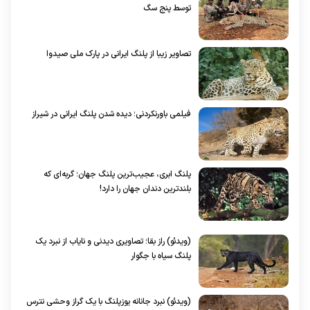
توسط پنج سگ
تصاویر زیبا از پلنگ ایرانی در پارک ملی صیدوا
فیلمی باورنکردنی؛ دیده شدن پلنگ ایرانی در شیراز
پلنگ ابری، عجیب‌ترین پلنگ جهان؛ گربه‌ای که
بلندترین دندان جهان را دارد!
(ویدئو) راز بقا؛ تصاویری دیدنی و نایاب از نبرد یک
پلنگ سیاه با جگوار
(ویدئو) نبرد جانانه یوزپلنگ با یک گراز وحشی نترس