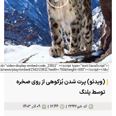
Play
Video
(ویدئو) پرت شدن بُزکوهی از روی صخره
توسط پلنگ
کد خبر:
۲۳۴۲
12:46
09 آذر 1403