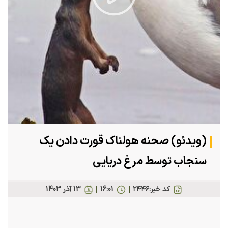
Play
Video
(ویدئو) صحنه هولناک قورت دادن یک
سنجاب توسط مرغ دریایی
کد خبر:
۲۴۴۶
16:01
13 آذر 1403