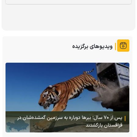
ویدیوهای برگزیده
(ویدئو +16) تصاویری هولناک از یک سگ با فَک کاملا