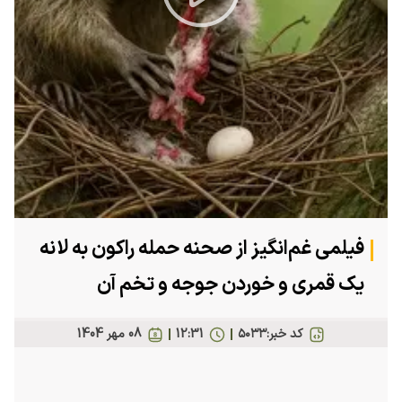
Play
Video
فیلمی غم‌انگیز از صحنه حمله راکون به لانه
یک قمری و خوردن جوجه و تخم آن
کد خبر:
۵۰۳۳
12:31
08 مهر 1404