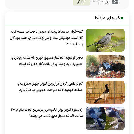
برچسب ها :
کبوتر
خبرهای مرتبط
گربه‌خوان سرسیاه؛ پرنده‌‌ای مرموز با صدایی شبیه گربه
که استاد موسیقی‌ست و می‌تواند صدای همه پرندگان
را تقلید کند!
ناصر کولیوند؛ کبوترباز مشهور تهران که علاقه زیادی به
«تیپلر» دارد و بام او در یافت‌آباد معروف است
کبوتر زاغی؛ گردن درازترین کبوتر جهان معروف به
«ملکه کبوترها» که شباهت عجیبی به کلاغ دارد
(ویدئو) کبوتر پوتر انگلیسی؛ درازترین کبوتر دنیا با ۴۰
سانت قد که شلوار دم‌پا گشاد می‌پوشد!