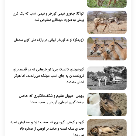
کوآگا؛ جانوری نیمی گورخر و نیمی اسب که یک قرن
پیش به صورت دردناکی منقرض شد
(ویدئو) تولد گورخر ایرانی در پارک ملی کویر سمنان
گورخر‌های کالسکه‌چی؛ گورخر‌هایی که در قدیم برای
ثروتمندان به جای اسب درشکه می‌راندند، اما هرگز
اهلی نشدند
زورس؛ حیوان عقیم و شگفت‌انگیزی که حاصل
جفت‌گیری اجباری گورخر و اسب است!
گورخر کوهی؛ گورخری که غبغب دارد و صدایش شبیه
صدای سگ است و مانند بز کوهی از صخره بالا
می‌رود!