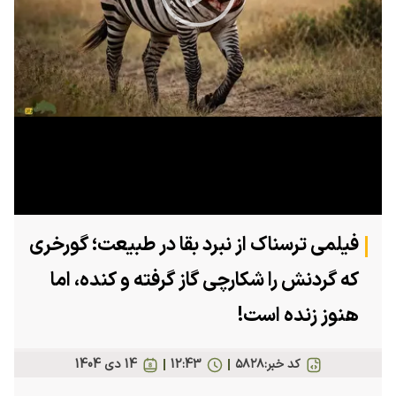
Play
Video
فیلمی ترسناک از نبرد بقا در طبیعت؛ گورخری
که گردنش را شکارچی گاز گرفته و کنده، اما
هنوز زنده است!
کد خبر:
۵۸۲۸
12:43
14 دی 1404