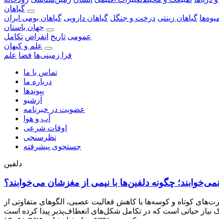
گیاهان
یوه‌ها
گیاهان زینتی
درخت و جنگل
گیاهان دارویی
گیاهان بومی ایران
جهان باستان
عمومی
تاریخ
انقراض
تکامل
علم و کیهان
فرا زمینی‌ها
فضا
علم
تماس با ما
درباره ما
پیوندها
آرشیو
عضویت در خبرنامه
آب و هوا
اوقات شرعی
نظرسنجی
جستجوی پیشرفته
دلفین
نمی‌خوابند؛ چگونه دلفین‌ها با نیمی از مغزشان می‌خوابند؟
رت‌های کوتاه و کوسه‌ها با کاهش فعالیت عصبی، الگو‌های متفاوتی از