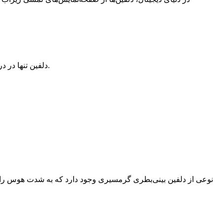
دلفین تنها در دریای بالتیک با صدا‌های عجیبش محققان را متعجب کرد؛ آیا او در جستجوی دوستان است یا تنهاست؟ یک کشف شگفت‌انگیز در دنیای حیوانات.
نوعی از دلفین بینی‌بطری گرمسیری وجود دارد که به شدت هوس ران اس