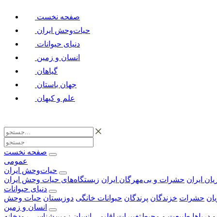
صفحه نخست
حیات‌وحش ایران
دنیای حیوانات
انسان و زمین
گیاهان
جهان باستان
علم و کیهان
صفحه نخست
عمومی
حیات‌وحش ایران
زیان ایران
حشرات و بی‌مهرگان ایران
زیستگاه‌های حیات وحش ایران
دنیای حیوانات
یان
حشرات
خزندگان
پرندگان
حیوانات خانگی
دوزیستان
حیات وحش
انسان و زمین
نه‎‌ها و دریاها
طبیعت و محیط
تغییرات اقلیمی
انسان
زمین‌شناسی