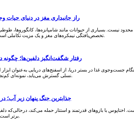
راز جانبداری مغز در دنیای حیات
 نیست. بسیاری از حیوانات مانند شامپانزه‌ها، کانگوروها، طوطی‌ها و 
تخصص‌یافتگی نیمکره‌های مغز و یک مزیت تکاملی است که به افزایش دقت، سرعت و کارایی رفتار‌های حیاتی کمک می‌کند.
رفتار شگفت‌انگیز دلفین‌ها؛ چگونه د
ست‌وجوی غذا در بستر دریا، از اسفنج‌های دریایی به‌عنوان ابزار است
نسلی گسترش می‌یابد، نمونه‌ای کم‌نظیر از هوش، حل مسئله و استفاده از ابزار در پستانداران دریایی است.
جذابترین جنگ پنهان زیر آب؛ در 
 اختاپوس با بازو‌های قدرتمند و استتار حمله می‌کند، درحالی‌که دلف
برتر است، اما در فضا‌های بسته اختاپوس می‌تواند خطرناک‌تر و حتی پیروز شود.