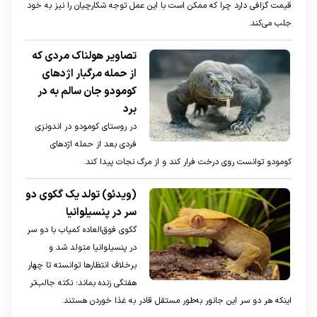
قیمت گزافی دارد چرا که ممکن است با این عمل توجه شکارچیان را نیز به خود
جلب می‌کند.
تصاویر هولناک مردی که
از حمله مرگبار اژد‌های
کومودو جان سالم به در
برد
در روستای کومودو در اندونزی
فردی بعد از حمله اژد‌های
کومودو توانست روی درخت فرار کند و از مرگ نجات پیدا کند.
(ویدئو) تولد یک گکوی دو
سر در پنسیلوانیا
گکوی فوق‌العاده کمیاب با دو سر
در پنسیلوانیا متولد شد و
برخلاف انتظار‌ها توانسته تا چهار
هفتگی زنده بماند؛ نکته جالب‌تر
اینکه هر دو سر این جانور به‌طور مستقل قادر به غذا خوردن هستند.