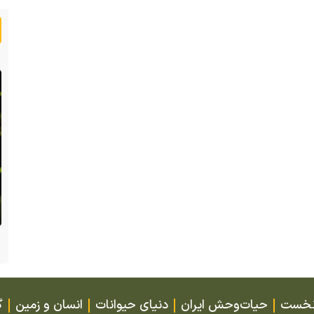
مین
(ویدئو +16) تصاویری هولناک از یک سگ با فَک
کاملا شکسته؛ ادامه زندگی سگ فقط با یک فک
نخست
حیات‌وحش ایران
دنیای حیوانات
انسان و زمین
گ