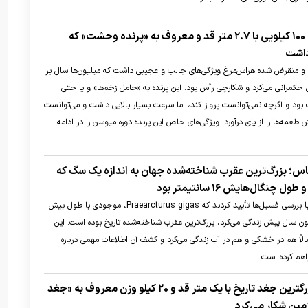
هراس‌مرغ؛ پرنده ۱۰۰ کیلویی با ۲.۷ متر قد و معروف به «پرنده وحشت» که
داشت
از و منقرض شده هراس‌مرغ ویژگی‌های جالب و عجیبی داشت که میلیون‌ها سال بر
حکمرانی می‌کرد و شکارچی رأس بود. این پرنده به «حامل زخم‌ها» و یا حتی
ود و اگرچه نمی‌توانست پرواز کند، اما سرعت بسیار بالایی داشت و می‌توانست
طعمه‌ها را از پای درآورد. ویژگی‌های خاص این پرنده دوره میوسن را در ادامه
س؛ بزرگ‌ترین عقرب شناخته‌شده جهان به اندازه یک سگ که
نگال‌هایش ۱۶ سانتیمتر بود
پژوهشگران بریتانیایی با بررسی فسیل‌ها تأیید کردند که Praearcturus gigas، موجودی با طول بیش
متر که ۴۱۵ میلیون سال پیش زندگی می‌کرد، بزرگ‌ترین عقرب شناخته‌شده تاریخ بوده است. این
لاً هم در خشکی و هم در آب زندگی می‌کرد و کشف آن اطلاعات مهمی درباره
اهم کرده است.
خرکوف کوبایی؛ بزرگترین جغد تاریخ با یک متر قد و ۲۰ کیلو وزن معروف به «جغد
ین شکار می‌کرد