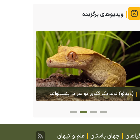
ویدیوهای برگزیده
هجوم یک بزم
در تایلند
(ویدئو) تولد یک گکوی دو سر در پنسیلوانیا
یاهان
جهان باستان
علم و کیهان