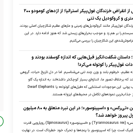
فاجعه زیستی پس از انقراض خزندگان غول‌پیکر استرالیا؛ از اژد‌های کومودو ۲۰۰
ندگان غول‌پیکر مانند کروکودیل‌های زمینی و مار‌های عظیم شکارچیان اصلی بودند.
سیستم را بر هم زد و موجب بحران‌های زیستی شد که هنوز ادامه دارد. در این
فراموش‌شده‌ی این شکارچیان را بررسی می‌کنیم.
 داستان شگفت‌انگیز فیل‌هایی که اندازه گوسفند بودند و
ات غول‌پیکر را کوتوله می‌کرد!
 جثه عظیم، خرطوم بلند و وزن چند تنی می‌شناسیم. اما در دل تاریخ حیات، گروهی
د که برخلاف تصور ما، اندازه‌ای بسیار کوچک‌تر داشته‌اند؛ به اندازه یک گاو
کوچک یا حتی یک اسب پونی. این موجودات استثنایی که «فیل‌های کوتوله» یا Dwarf Elephants
ز جذاب‌ترین نمونه‌های تکامل در محیط‌های ایزوله هستند.
نبرد آخرالزمانی بین «تی‌رکس» و «اسپینوسور»؛ در این نبرد متعلق به ۸۰ میلیون
ل پیروز خواهد شد؟
نبرد میان «تیرانوسور رکس» (Tyrannosaurus rex) و «اسپینوسور» (Spinosaurus) رویارویی قدرت
تکنیک است چرا که اسپینوسور با پنجه‌ها و تحرک خود خطرناک است. در نهایت