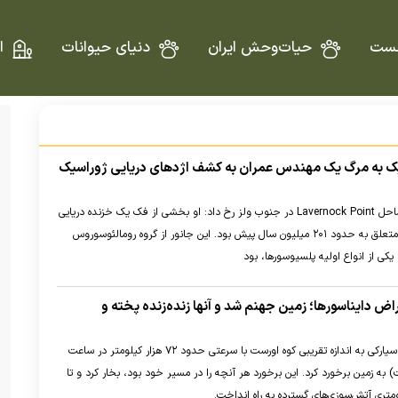
ست
حیات‌وحش ایران
دنیای حیوانات
ا
ک به مرگ یک مهندس عمران به کشف اژد‌های دریایی ژوراسیک
مهم‌ترین کشف او در ساحل Lavernock Point در جنوب ولز رخ داد: او بخشی از فک یک خزنده دریایی
باستانی را پیدا کرد که متعلق به حدود ۲۰۱ میلیون سال پیش بود. این جانور از گروه رومالئوسوروس
قراض دایناسورها؛ زمین جهنم شد و آنها زنده‌زنده پخته و
بر اساس این پژوهش، سیارکی به اندازه تقریبی کوه اورست با سرعتی حدود ۷۲ هزار کیلومتر در ساعت
عت) به زمین برخورد کرد. این برخورد هر آنچه را در مسیر خود بود، بخار کرد و تا