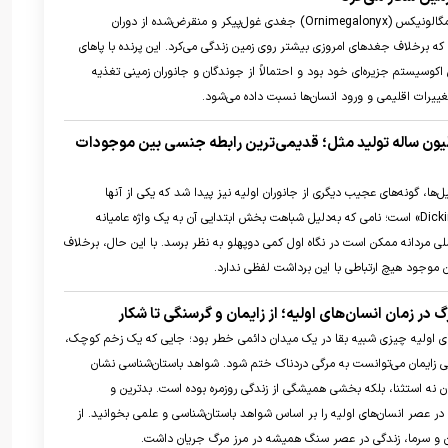
خرکوف کوبایی یا اورنیمگالونیکس (Ornimegalonyx) جغدی غول‌پیکر و منقرض‌شده از دوران
ه برخلاف جغد‌های امروزی بیشتر روی زمین زندگی می‌کرد. این پرنده با پا‌های
کوسیستم جزیره‌ای خود بود و احتمالاً از جوندگان و جانوران زمینی تغذیه
تغییرات اقلیمی و ورود انسان‌ها نسبت داده می‌شود.
ی راز ۵۰۰ میلیون ساله تولید مثل؛ قدیمی‌ترین رابطه جنسی بین موجودات
ا، گونه‌های عجیب دیگری از جانوران اولیه نیز پیدا شد که یکی از آنها
«دیکینسونیا / Dickinsonia» است؛ نامی که به‌دلیل شباهت بخش ابتدایی آن به یک واژه عامیانه
لی مردانه ممکن است در نگاه اول کمی دوپهلو به نظر برسد. با این حال، برخلاف
 موجود هیچ ارتباطی با این برداشت لفظی ندارد.
 در زمان انسان‌های اولیه؛ از زایمان و گرسنگی تا شکار
ای اولیه چیزی شبیه بقا در یک میدان دائمی خطر بود؛ جایی که یک زخم کوچک،
ی زایمان می‌توانست به مرگی دردناک ختم شود. شواهد باستان‌شناسی نشان
ن نه استثنا، بلکه بخشی همیشگی از زندگی روزمره بوده است. بدترین و
 در عصر انسان‌های اولیه را بر اساس شواهد باستان‌شناسی و علمی بخوانید. از
ان و سرما، زندگی در عصر سنگ همیشه در مرز مرگ جریان داشت.