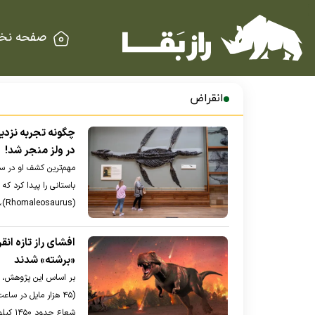
صفحه نخ
انقراض
چگونه تجربه نزدی
در ولز منجر شد!
(Rhomaleosaurus)، یکی از انواع اولیه پلسیوسورها، بود
افشای راز تازه ان
«برشته» شدند
(۴۵ هزار مایل در سا
شعاع حدود ۱۴۵۰ کیلومتری آتش‌سوزی‌های گسترده به راه انداخت.