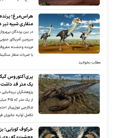
منقاری شبیه تبر 
در بین پرندگان بی‌پرو
سرزمین آمریکای جنوبی 
«پرنده وحشت» معروف ب
با ضربات منقار سنگینش 
مطلب بخوانید.
پری‌آکتوروس گیگا
یک متر قد داشت و طول چ
از یک 
شکارچی غول‌پیکر احتما
تکامل اولیه جانوران فر
وحشت» که روی زم