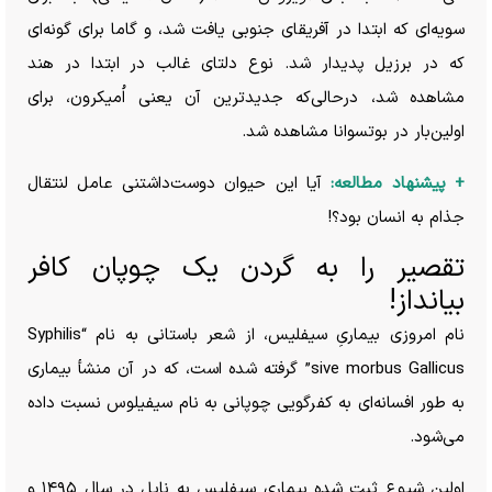
سویه‌ای که ابتدا در آفریقای جنوبی یافت شد، و گاما برای گونه‌ای
که در برزیل پدیدار شد. نوع دلتای غالب در ابتدا در هند
مشاهده شد، درحالی‌که جدیدترین آن یعنی اُمیکرون، برای
اولین‌بار در بوتسوانا مشاهده شد.
+ پیشنهاد مطالعه:
آیا این حیوان دوست‌داشتنی عامل لنتقال
جذام به انسان بود؟!
تقصیر را به گردن یک چوپان کافر
بیانداز!
نام امروزی بیماریِ سیفلیس، از شعر باستانی به نام “Syphilis
sive morbus Gallicus” گرفته شده است، که در آن منشأ بیماری
به طور افسانه‌ای به کفرگویی چوپانی به نام سیفیلوس نسبت داده
می‌شود.
اولین شیوع ثبت شدهِ بیماری سیفلیس به ناپل در سال ۱۴۹۵ و