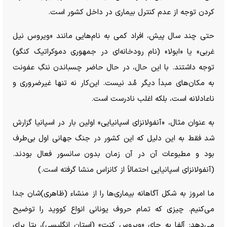
کردن توجه از عدم کنترل بیماری در داخل کشور است.
حتی چند سال پیش، افراد کمی به نام‌هایی مانند «ویروس نیل
غربی» یا «ابولا» (نام رودخانه‌ای در جمهوری دموکراتیک کنگو)
توجه داشتند. با این حال، در حال حاضر چسباندن ننگِ عفونت
به مکان‌های مبدأ دیگر مُد نیست. این‌کار نه تنها غیرضروری و
ناعادلانه است، بلکه اغلب نادرست است.
به عنوان مثال، «آنفولانزای اسپانیایی» اولین بار در اسپانیا گزارش
شد فقط به این دلیل که این کشور در جنگ جهانی اول بی‌طرف
بود و مطبوعات آن در آن زمان بدون سانسور فعال بودند.
(آنفولانزای اسپانیایی احتمالاً از کانزاس منشا گرفته است.)
ما امروز به شکل آگاهانه بیماری‌ها را از منشاء (ظاهری)‌شان جدا
می‌کنیم. چیزی که تمام حروف یونانی انواع کووید را توضیح
می‌دهد: آلفا به جای «ویروس کنت» (استان انگلیسی)، بتا برای