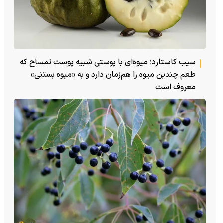
سیب کاستارد؛ میوه‌ای با پوستی شبیه پوست تمساح که
طعم چندین میوه را هم‌زمان دارد و به «میوه بستنی»
معروف است