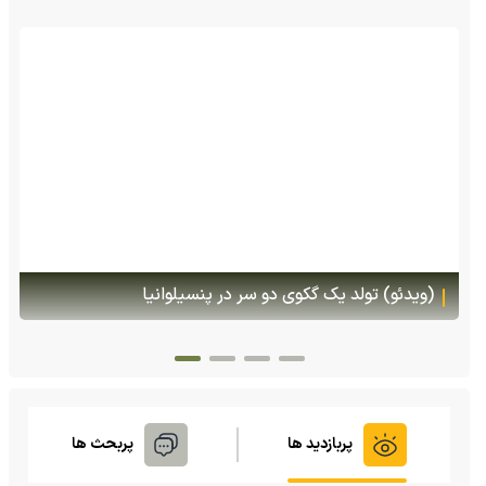
(ویدئو) تصاویر شگفت‌انگیز از مارمولک گلو بادبزنی که
هنگام خطر یک مایع چسبناک از بدنش پرتاب می‌کند
پربازدید ها
پربحث ها