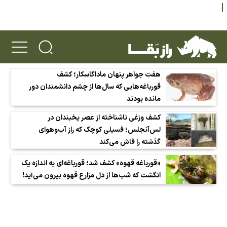
هفت جواهر پنهان ماداگاسکار؛ کشف
قورباغه‌هایی که سال‌ها از چشم دانشمندان دور
مانده بودند
کشف وزغی ناشناخته از عصر یخبندان در
لس‌آنجلس؛ فسیلی کوچک که راز آب‌وهوای
گذشته را فاش می‌کند
«قورباغه قهوه» کشف شد؛ قورباغه‌ای به اندازه یک
انگشت که شب‌ها از دل مزارع قهوه بیرون می‌آید!