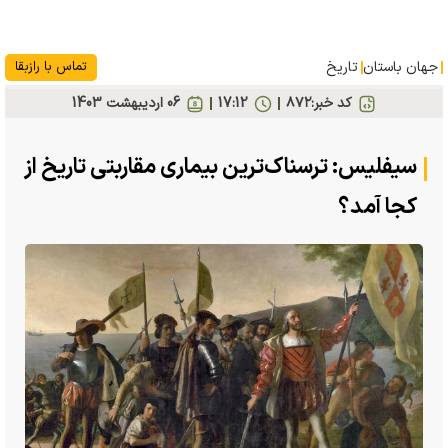
جهان باستان
تاریخ
تماس با رازبقا
کد خبر:
۸۷۲
17:12
06 ارديبهشت 1403
سیفلیس: ترسناک‌ترین بیماری مقاربتی تاریخ از
کجا آمد؟