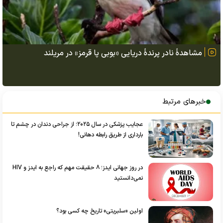
مشاهدهٔ نادر پرندهٔ دریایی «بوبی پا قرمز» در مریلند
خبرهای مرتبط
عجایب پزشکی در سال ۲۰۲۵؛ از جراحی دندان در چشم تا
بارداری از طریق رابطه دهانی!
در روز جهانی ایدز؛ ۸ حقیقت مهم که راجع به ایدز و HIV
نمی‌دانستید
اولین «سلبریتی» تاریخ چه کسی بود؟