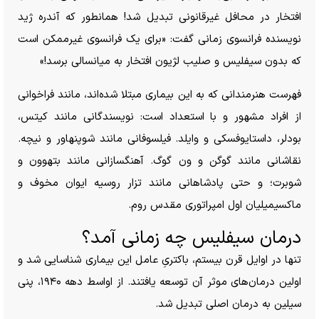
افتخار در محافل غیرقانونی تبدیل شد! همانطور که آندره ژید
نویسنده فرانسوی زمانی گفت: «برای یک فرانسوی غیرممکن است
که بدون سیفلیس و صلیب لژیون افتخار به میانسالی برسد!»
فهرست هنرمندانی که به این بیماری مبتلا شده‌اند، مانند فراخوانی
از افراد مشهور و با استعداد است: نویسندگانی مانند کیتس،
بودلر، داستایوفسکی و وایلد. فیلسوفانی مانند شوپنهاور و نیچه.
نقاشانی مانند گوگن و ون گوگ. آهنگسازانی مانند بتهوون و
شوبرت؛ و حتی پادشاهانی مانند تزار روسیه ایوان مخوف و
ماکسیمیلیان اول امپراتوری مقدس روم.
درمان سیفلیس چه زمانی آمد؟
تنها در اوایل قرن بیستم، باکتریِ عامل این بیماری شناسایی شد و
اولین درمان‌های موثر آن توسعه یافتند. از اواسط دهه ۱۹۴۰، پنی
سیلین به درمان اصلی تبدیل شد.