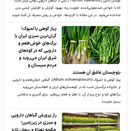
آویشن دنایی (Thymus daenensis) یکی از گیاهان دارویی بومی ایران است
که با خواص ضدعفونی‌کننده، تقویت ریه، بهبود گوارش و افزایش ایمنی بدن
شناخته می‌شود. در این مقاله با کاربردها، خواص و روش مصرف آن آشنا شوید.
پیاز کوهی یا لمپوک؛
گران‌ترین سبزی ایران با
برگ‌های خوش‌طعم و
دارویی که در کوه‌های
شرق ایران می‌روید و
مردم سیستان و
بلوچستان عاشق آن هستند
پیاز کوهی یا لمپوک (Allium schoenoprasum)، گیاهی خوش‌طعم و دارویی
از خانواده نرگسیان است که در کوهستان‌های ایران و افغانستان می‌روید.
برگ‌های تازه و نوع پرزدار آن، با عطر و طعم بی‌نظیر، برای آشپزی و سلامتی
بسیار مفیدند.
راز پرورش گیاهان دارویی
و سبزی در زیرزمین؛
چگونه نعناع و ریحان تازه