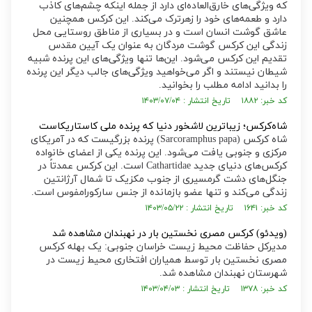
که ویژگی‌های خارق‌العاده‌ای دارد از جمله اینکه چشم‌های کاذب
دارد و طعمه‌های خود را زهرترک می‌کند. این کرکس همچنین
عاشق گوشت انسان است و در بسیاری از مناطق روستایی محل
زندگی این کرکس گوشت مردگان به عنوان یک آیین مقدس
تقدیم این کرکس می‌شود. این‌ها تنها ویژگی‌های این پرنده شبیه
شیطان نیستند و اگر می‌خواهید ویژگی‌های جالب دیگر این پرنده
را بدانید ادامه مطلب را بخوانید.
کد خبر: ۱۸۸۲ تاریخ انتشار : ۱۴۰۳/۰۷/۰۴
شاه‌کرکس؛ زیباترین لاشخور دنیا که پرنده ملی کاستاریکاست
شاه کرکس (Sarcoramphus papa) پرنده بزرگیست که در آمریکای
مرکزی و جنوبی یافت می‌شود. این پرنده یکی از اعضای خانواده
کرکس‌های دنیای جدید Cathartidae است. این کرکس عمدتاً در
جنگل‌های دشت گرمسیری از جنوب مکزیک تا شمال آرژانتین
زندگی می‌کند و تنها عضو بازمانده از جنس سارکورامفوس است.
کد خبر: ۱۶۴۱ تاریخ انتشار : ۱۴۰۳/۰۵/۲۲
(ویدئو) کرکس مصری نخستین بار در نهبندان مشاهده شد
مدیرکل حفاظت محیط زیست خراسان جنوبی: یک بهله کرکس
مصری نخستین بار توسط همیاران افتخاری محیط زیست در
شهرستان نهبندان مشاهده شد.
کد خبر: ۱۳۷۸ تاریخ انتشار : ۱۴۰۳/۰۴/۰۳