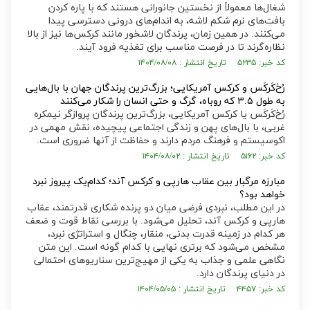
شغال‌ها معمولاً از نخستین جانورانی هستند که با پاره کردن
بافت‌های نرم شکم لاشه، به اندام‌های درونی دسترسی پیدا
می‌کنند. در همین زمان، پرندگان لاشخور مانند کرکس‌ها نیز از بالا
نظاره‌گرند تا در فرصت مناسب برای تغذیه فرود آیند.
کد خبر: ۵۲۳۵ تاریخ انتشار : ۱۴۰۴/۰۸/۰۸
رُخ‌کَرکَس و کرکس آمریکایی؛ بزرگ‌ترین پرندگان جهان با بال‌هایی
به طول ۳.۵ که روباه، گرگ و حتی انسان را شکار می‌کنند
رُخ‌کَرکَس یا کرکس آمریکایی، بزرگ‌ترین پرندگان پروازگر نیمکره
غربی، با بال‌های پهن و زندگی اجتماعی پیچیده، نقش مهمی در
اکوسیستم و فرهنگ مردم دارند و حفاظت از آنها ضروری است.
کد خبر: ۵۱۶۲ تاریخ انتشار : ۱۴۰۴/۰۸/۰۲
مبارزه مرگبار بین عقاب هارپی و کرکس آند؛ کدام‌یک پیروز نبرد
خواهد بود؟
در این مطلب، نبردی فرضی میان دو پرنده شکاری قدرتمند، عقاب
هارپی و کرکس آند، تحلیل می‌شود. با بررسی نقاط قوت و ضعف
هر کدام در زمینه قدرت بدنی، منقار، چنگال و استراتژی نبرد،
مشخص می‌شود که برتری نهایی با کدام گونه است. این متن
نگاهی علمی و جذاب به یکی از مهیج‌ترین سناریو‌های احتمالی
در دنیای پرندگان دارد.
کد خبر: ۴۴۵۷ تاریخ انتشار : ۱۴۰۴/۰۵/۰۵