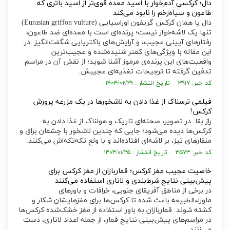
دال؛ کرکسی آدم‌خوار با اسید معده قوی‌تر از اسید باتری که
طاعون و سیاه‌زخم را نابود می‌کند
دال یا همان کرکس گریفون اوراسیایی (Eurasian griffon vulture)
تنها یک لاشه‌خوار نیست؛ پرنده‌ای است با معده‌ای ضد طاعون،
رفتار‌های آیینی عجیب، و آرایش‌های باکتریایی شگفت‌انگیز. در
این مقاله با ویژگی‌های کمتر شنیده‌شده و عجیب‌ترین
واقعیت‌های این پرنده‌ی مرموز آشنا شوید؛ از نقش آن در مراسم
تدفین گرفته تا ترجیحات تغذیه‌ای عجیبش.
کد خبر: ۳۹۱۷ تاریخ انتشار : ۱۴۰۴/۰۲/۲۹
فیلمی ترسناک از غذا دادن به لاشخورها در یک مزرعه پرورش
کرکس!
راز بقا: در تصویر، صحنه‌ای تاریک و هولناک از غذا دادن به
کرکس‌ها دیده می‌شود؛ جایی که چندین لاشخور با چشمان براق و
منقار‌های تیز، بر لاشه‌ای افتاده‌اند و با ولع تکه‌تکه‌اش می‌کنند.
کد خبر: ۳۵۷۳ تاریخ انتشار : ۱۴۰۴/۰۱/۲۵
خاصیت عجیب مغز کرکس؛ قماربازان از مغز کرکس برای
پیش‌بینی نتایج شرط‌بندی و لاتاری استفاده می‌کنند
در برخی از مناطق آفریقای جنوبی، خرافات و باور‌های
ماوراءالطبیعه باعث شده تا کرکس‌ها برای مغزهایشان شکار و
کشته شوند. قماربازان به باور استفاده از مغز خشک‌شده کرکس‌ها
در مراسم‌های پیش‌بینی نتایج قمار، از جمله اعداد لاتاری، دست
می‌زنند.