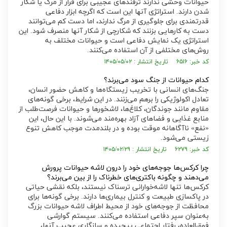
حیوانات وحشی ندارند ترفند‌های عجیبی برای فرار از مرگ یا شکار
شدن دارند. استراتژی آنها این است که اگرچه ابزار دفاعی
قدرتمندی برای جلوگیری از مرگ ندارند، اما دست کم می‌توانند
دست به کار‌هایی بزنند که شکارچی از شکار آنها منصرف شود. این
استراتژی یک نمایش دفاعی است و حیوانات مختلف به
روش‌های مختلفی از آن استفاده می‌کنند.
کد خبر: ۶۵۱۶ تاریخ انتشار : ۱۴۰۵/۰۵/۰۲
کدام حیوانات از جنگ سود می‌برند؟
جنگ‌های انسانی با تخریب زیستگاه‌ها و کاهش حضور انسان،
تعادل اکولوژیکی را برهم می‌زنند. در این شرایط، برخی گونه‌های
مقاوم مانند جوندگان، کلاغ‌ها، لاشخور‌ها و حیوانات فرصت‌طلب از
منابع غذایی و فضا‌های آزاد بهره‌مند می‌شوند. با این حال، این
«نفع» ناآگاهانه موقت بوده و در بلندمدت موجب کاهش تنوع
زیستی می‌شود.
کد خبر: ۶۲۷۹ تاریخ انتشار : ۱۴۰۵/۰۲/۲۹
چرا کرکس‌ها جوجه‌های خود را درون لاشه حیوانات پرورش
می‌دهند و چگونه باکتری‌های خطرناک را از بین می‌برند؟
کرکس‌ها تنها لاشه‌خوارانی ترسناک نیستند، بلکه نقشی حیاتی
در پاکسازی طبیعت و کنترل بیماری‌ها دارند. برخی گونه‌ها برای
محافظت از جوجه‌های خود از محیط اطراف لاشه حیوانات بزرگ
به‌عنوان سپر دفاعی استفاده می‌کنند. سیستم گوارشی
فوق‌العاده، رفتار اجتماعی پیچیده و سازگاری عجیب آنها،