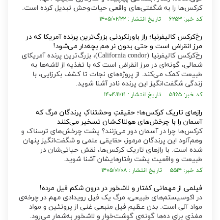
کرکس‌ها را به شگفتی‌های واقعی حیات‌وحش تبدیل کرده است.
کد خبر: ۶۲۵۳ تاریخ انتشار : ۱۴۰۵/۰۲/۲۲
رخ‌کرکس کالیفرنیا؛ راز باورنکردنی بزرگ‌ترین پرنده آمریکا که در
مرز انقراض است و حتی بدون نر هم بچه‌دار می‌شود!
رخ‌کرکس کالیفرنیا (California condor)، بزرگ‌ترین پرنده آمریکای
شمالی، گونه‌ای در مرز انقراض است که با تغذیه از لاشه‌ها به
طبیعت کمک می‌کند. از پروژه‌های نجات تا کشف بکرزایی، با
زندگی شگفت‌انگیز این پرنده نادر آشنا شوید.
کد خبر: ۵۹۶۵ تاریخ انتشار : ۱۴۰۴/۱۱/۲۱
رازهای تاریک کرکس‌ها؛ حقیقتِ وحشتناکِ پرندگان مرگ که
آسمان را با چرخش‌های هولناک‌شان تسخیر می‌کنند
کرکس‌ها چرا در آسمان دور می‌زنند؟ پشت چرخش‌های ترسناک و
وهم‌آلود این پرندگان مرموز، حقایقی علمی و شگفت‌انگیز پنهان
شده است. با راز‌های تاریک کرکس‌ها، نقش حیاتی‌شان در
طبیعت و واقعیت پشت رفتارهایشان آشنا شوید.
کد خبر: ۵۵۱۴ تاریخ انتشار : ۱۴۰۵/۰۱/۰۸
فیلمی از مهمانی کفتار و لاشخور در درون شکم فیل مرده!
در اکوسیستم‌های طبیعی، مرگ یک فیل رویدادی مهم در چرخه‌ی
مواد آلی است. بدن عظیم فیل منبعی غنی از پروتئین و مواد
مغذی برای ده‌ها گونه‌ی گوشت‌خوار و لاشخور به‌شمار می‌رود.