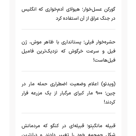
گورکن عسل‌خوار؛ هیولای آدم‌خواری که انگلیس
در جنگ عراق از آن استفاده کرد
حشره‌خوار فیلی؛ پستانداری با ظاهر موش، ژن
فیل و سرعت خرگوش که نزدیک‌ترین فامیل
فیل‌هاست!
(ویدئو) اعلام وضعیت اضطراری حمله مار‌ در
چین؛ ۹۰۰ مار کبرای مرگبار از یک مزرعه‌ فرار
کردند!
قبیله مانگبِتو؛ قبیله‌ای در کنگو که مردمانش
شکل جمجمه خود را تغییر دادند و درازترین