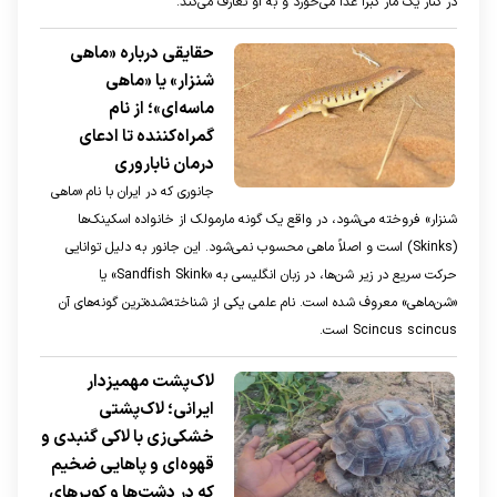
در کنار یک مار کبرا غذا می‌خورد و به او تعارف می‌کند.
حقایقی درباره «ماهی
شنزار» یا «ماهی
ماسه‌ای»؛ از نام
گمراه‌کننده تا ادعای
درمان ناباروری
جانوری که در ایران با نام «ماهی
شنزار» فروخته می‌شود، در واقع یک گونه مارمولک از خانواده اسکینک‌ها
(Skinks) است و اصلاً ماهی محسوب نمی‌شود. این جانور به دلیل توانایی
حرکت سریع در زیر شن‌ها، در زبان انگلیسی به «Sandfish Skink» یا
«شن‌ماهی» معروف شده است. نام علمی یکی از شناخته‌شده‌ترین گونه‌های آن
Scincus scincus است.
لاک‌پشت مهمیزدار
ایرانی؛ لاک‌پشتی
خشکی‌زی با لاکی گنبدی و
قهوه‌ای و پا‌هایی ضخیم
که در دشت‌ها و کویر‌های