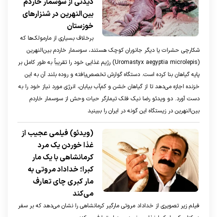
دیدنی از سوسمار خاردم
بین‌النهرین در شنزارهای
خوزستان
برخلاف بسیاری از مارمولک‌ها که
شکارچی حشرات یا دیگر جانوران کوچک هستند، سوسمار خاردم بین‌النهرین
(Uromastyx aegyptia microlepis) رژیم غذایی خود را تقریباً به طور کامل بر
پایه گیاهان بنا کرده است. دستگاه گوارش تخصص‌یافته و روده بلند آن به این
خزنده اجازه می‌دهد تا از گیاهان خشن و کم‌آب بیابان، انرژی مورد نیاز خود را به
دست آورد. دو ویدئو رضا نیک فلک تیمارگر حیات وحش از سوسمار خاردم
بین‌النهرین در زیستگاه این گونه در ایران را ببینید
(ویدئو) فیلمی عجیب از
غذا خوردن یک مرد
کرمانشاهی با یک مار
کبرا؛ خداداد مروتی به
مار کبری چای تعارف
می‌کند
فیلم زیر تصویری از خداداد مروتی مارگیر کرمانشاهی را نشان می‌دهد که بر سفر