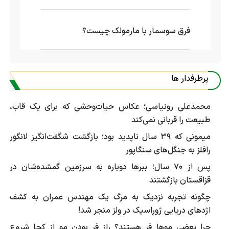
فرق سوسمار با مارمولک چیست؟
پرطرفدار ها
محمدعلی رونیاسی؛ عکاس حیات‌وحشی که برای یک قاب،
طبیعت را قربانی نمی‌کند
میمونی که ۳۹ سال ناپدید بود؛ بازگشت شگفت‌انگیز لانگور
رافلز به جنگل‌های سنگاپور
پس از ۷۰ سال؛ ببرها دوباره به سرزمین گمشده‌شان در
قزاقستان بازگشتند
چگونه تجربه نزدیک به مرگ یک مهندس عمران به کشف
اژد‌های دریایی ژوراسیک در ولز منجر شد!
چرا بعضی موها فر هستند؟ راز فر بودن مو از کجا شروع