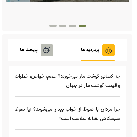
(ویدئو +16) تصاویری هولناک از یک سگ با فَک کاملا
شکسته؛ ادامه زندگی سگ فقط با یک فک
پربازدید ها
پربحث ها
چه کسانی گوشت مار می‌خورند؟ طعم، خواص، خطرات
و قیمت گوشت مار در جهان
چرا مردان با نعوظ از خواب بیدار می‌شوند؟ آیا نعوظ
صبحگاهی نشانه سلامت است؟