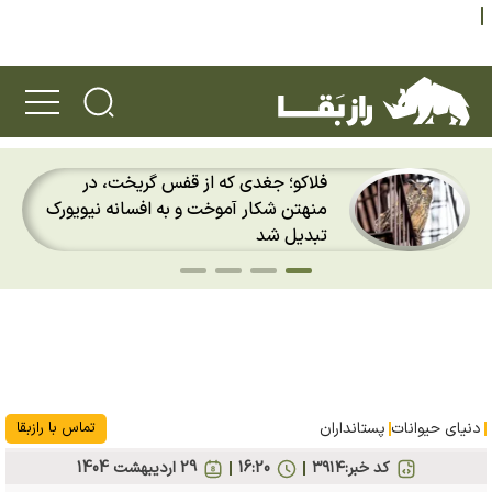
پس از ۷۰ سال؛ ببرها دوباره به سرزمین
گمشده‌شان در قزاقستان بازگشتند
دنیای حیوانات
پستانداران
تماس با رازبقا
کد خبر:
۳۹۱۴
16:20
29 ارديبهشت 1404