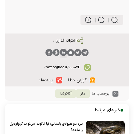
اشتراک گذاری :
گزارش خطا
پسندها :
برچسب ها :
مار
آناکوندا
خبرهای مرتبط
نبرد دو هیولای باستانی؛ آیا آناکوندا می‌تواند کروکودیل
را ببلعد؟