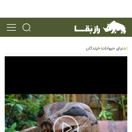
دنیای حیوانات
خزندگان