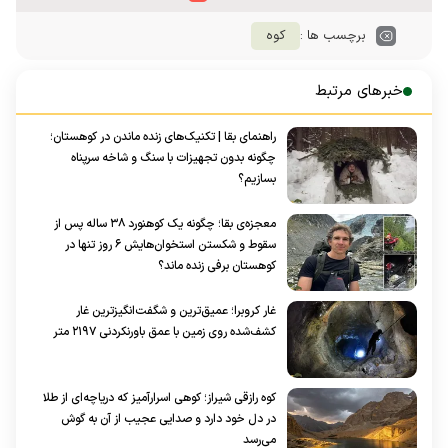
برچسب ها :
کوه
خبرهای مرتبط
راهنمای بقا | تکنیک‌های زنده ماندن در کوهستان؛
چگونه بدون تجهیزات با سنگ و شاخه سرپناه
بسازیم؟
معجزه‌ی بقا؛ چگونه یک کوهنورد ۳۸ ساله پس از
سقوط و شکستن استخوان‌هایش ۶ روز تنها در
کوهستان‌ برفی زنده ماند؟
غار کروبرا؛ عمیق‌ترین و شگفت‌انگیزترین غار
کشف‌شده روی زمین با عمق باورنکردنی ۲۱۹۷ متر
کوه رازقی شیراز؛ کوهی اسرارآمیز که دریاچه‌ای از طلا
در دل خود دارد و صدایی عجیب از آن به گوش
می‌رسد