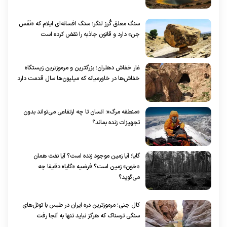
سنگ معلق گُرز لنگر؛ سنگ افسانه‌ای ایلام که «نَفَس
جن» دارد و قانون جاذبه را نقض کرده است
غار خفاش دهلران؛ بزرگترین و مرموزترین زیستگاه
خفاش‌ها در خاورمیانه که میلیون‌ها سال قدمت دارد
«منطقه مرگ»؛ انسان تا چه ارتفاعی می‌تواند بدون
تجهیزات زنده بماند؟
گایا؛ آیا زمین موجود زنده است؟ آیا نفت همان
«خون» زمین است؟ فرضیه «گایا» دقیقا چه
می‌گوید؟
کال جنی؛ مرموزترین دره ایران در طبس با تونل‌های
سنگی ترسناک که هرگز نباید تنها به آنجا رفت