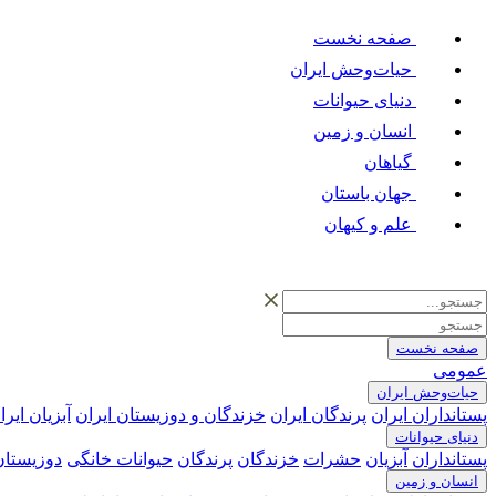
صفحه نخست
حیات‌وحش ایران
دنیای حیوانات
انسان و زمین
گیاهان
جهان باستان
علم و کیهان
صفحه نخست
عمومی
حیات‌وحش ایران
پستانداران ایران
پرندگان ایران
خزندگان و دوزیستان ایران
آبزیان ایرا
دنیای حیوانات
پستانداران
آبزیان
حشرات
خزندگان
پرندگان
حیوانات خانگی
دوزیستان
انسان و زمین