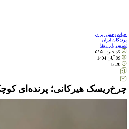
حیات‌وحش ایران
پرندگان ایران
تماس با رازبقا
کد خبر:
۵۱۵۰
09 آبان 1404
12:20
چرخ‌ریسک هیرکانی؛ پرنده‌ای کوچک 