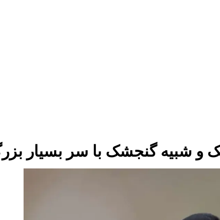
و شبیه گنجشک با سر بسیار بزرگ که