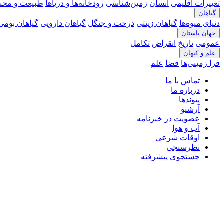
تغییرات اقلیمی
انسان
زمین‌شناسی
رودخانه‎‌ها و دریاها
طبیعت و محی
گیاهان
دنیای میوه‌ها
گیاهان زینتی
درخت و جنگل
گیاهان دارویی
گیاهان بومی 
جهان باستان
عمومی
تاریخ
انقراض
تکامل
علم و کیهان
فرا زمینی‌ها
فضا
علم
تماس با ما
درباره ما
پیوندها
آرشیو
عضویت در خبرنامه
آب و هوا
اوقات شرعی
نظرسنجی
جستجوی پیشرفته