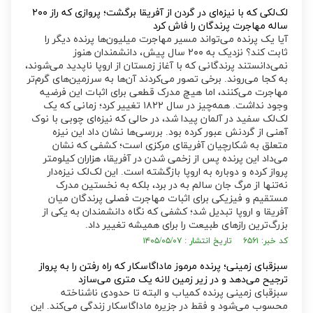
لک‌لکی که با نیزه‌ای در گردن از آفریقا برگشت؛ پروازی که راز ۲۰۰
ساله مهاجرت پرندگان را فاش کرد
آیا یک پرنده می‌تواند مسیر مهاجرت میلیون‌ها پرنده دیگر را
ثابت کند؟ نزدیک به ۲۰۰ سال پیش، دانشمندان هنوز
نمی‌دانستند پرندگانی که با آغاز زمستان از اروپا ناپدید می‌شوند،
به کجا می‌روند. برخی تصور می‌کردند آن‌ها به سرزمین‌های گرم‌تر
مهاجرت می‌کنند، اما هیچ مدرک قطعی برای اثبات این فرضیه
وجود نداشت. همه‌چیز در سال ۱۸۲۲ تغییر کرد؛ زمانی که یک
لک‌لک سفید در آلمان پیدا شد، در حالی که نیزه‌ای چوبی با نوک
آهنی از گردنش عبور کرده بود. بررسی‌ها نشان داد این نیزه
متعلق به شکارچیان آفریقای مرکزی است؛ کشفی که نشان
می‌داد این پرنده پس از زخمی شدن در آفریقا، هزاران کیلومتر
پرواز کرده و دوباره به اروپا بازگشته است. این لک‌لک نیزه‌دار
نه‌تنها از مرگ جان سالم به در برد، بلکه به نخستین مدرک
مستقیم و فیزیکی برای اثبات مهاجرت فصلی پرندگان میان
آفریقا و اروپا تبدیل شد؛ کشفی که نگاه دانشمندان به یکی از
بزرگ‌ترین رازهای طبیعت را برای همیشه تغییر داد.
کد خبر: ۶۵۶۱ تاریخ انتشار : ۱۴۰۵/۰۵/۰۷
سبزقبای زمینی؛ پرنده مرموز ماداگاسکار که راه رفتن را به پرواز
ترجیح می‌دهد و در زیر زمین لانه یک متری می‌سازد
سبزقبای زمینی پرنده کمیاب و البته تا حدودی ناشناخته
محسوب می‌شود و فقط در جزیره ماداگاسکار زندگی می‌کند. این