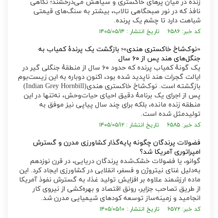
زنده در میان پرهای خاکستری و سیاهش می‌درخشند؛ نگاهی
نافذ که در نور صبحگاهی تالاب، بیشتر به سنگ‌های قیمتی
شباهت دارد تا چشم یک پرنده.
کد خبر: ۶۵۸۶ تاریخ انتشار : ۱۴۰۵/۰۵/۱۴
«نوک‌شاخ خاکستری هندی»؛ بازگشت یک پرندهٔ کمیاب به
جنگل‌های هند پس از ۶۰ سال
یک گونهٔ کمیاب پرنده که حدود ۶۰ سال از منطقهٔ جنگلی گیر در
ایالت گجرات هند ناپدید شده بود، اکنون دوباره به این زیست‌بوم
بازگشته است. نوک‌شاخ خاکستری هندی(Indian Grey Hornbill)
پس از اجرای یک برنامهٔ دقیق احیای حیات‌وحش، نه‌تنها در این
منطقه زنده مانده، بلکه برای چند سال پیاپی نیز موفق به
تولیدمثل شده است.
کد خبر: ۶۵۸۵ تاریخ انتشار : ۱۴۰۵/۰۵/۱۲
فضولات پرندگان چگونه پایه‌گذار کشاورزی مدرن و گسترش
امپراتوری آمریکا شد؟
گوانو، یا فضولات خشک‌شده پرندگان دریایی، در قرن نوزدهم
به‌دلیل غنای نیتروژن و فسفر، انقلابی در کشاورزی ایجاد کرد. این
ماده ارزشمند علاوه بر افزایش تولید غذا، به گسترش نفوذ آمریکا
از طریق تصاحب جزایر، رونق اقتصاد و بهره‌کشی از نیروی کار
انجامید و زمینه‌ساز توسعه کود‌های شیمیایی مدرن شد.
کد خبر: ۶۵۷۲ تاریخ انتشار : ۱۴۰۵/۰۵/۱۰