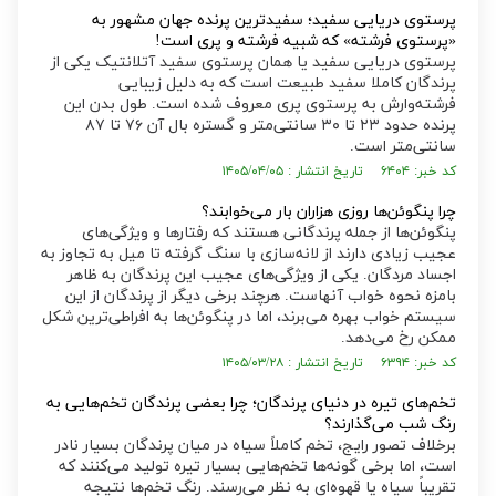
پرستوی دریایی سفید؛ سفیدترین پرنده جهان مشهور به
«پرستوی فرشته» که شبیه فرشته و پری است!
پرستوی دریایی سفید یا همان پرستوی سفید آتلانتیک یکی از
پرندگان کاملا سفید طبیعت است که به دلیل زیبایی
فرشته‌وارش به پرستوی پری معروف شده است. طول بدن این
پرنده حدود ۲۳ تا ۳۰ سانتی‌متر و گستره بال آن ۷۶ تا ۸۷
سانتی‌متر است.
کد خبر: ۶۴۰۴ تاریخ انتشار : ۱۴۰۵/۰۴/۰۵
چرا پنگوئن‌ها روزی هزاران بار می‌خوابند؟
پنگوئن‌ها از جمله پرندگانی هستند که رفتار‌ها و ویژگی‌های
عجیب زیادی دارند از لانه‌سازی با سنگ گرفته تا میل به تجاوز به
اجساد مردگان. یکی از ویژگی‌های عجیب این پرندگان به ظاهر
بامزه نحوه خواب آنهاست. هرچند برخی دیگر از پرندگان از این
سیستم خواب بهره می‌برند، اما در پنگوئن‌ها به افراطی‌ترین شکل
ممکن رخ می‌دهد.
کد خبر: ۶۳۹۴ تاریخ انتشار : ۱۴۰۵/۰۳/۲۸
تخم‌های تیره در دنیای پرندگان؛ چرا بعضی پرندگان تخم‌هایی به
رنگ شب می‌گذارند؟
برخلاف تصور رایج، تخم کاملاً سیاه در میان پرندگان بسیار نادر
است، اما برخی گونه‌ها تخم‌هایی بسیار تیره تولید می‌کنند که
تقریباً سیاه یا قهوه‌ای به نظر می‌رسند. رنگ تخم‌ها نتیجه