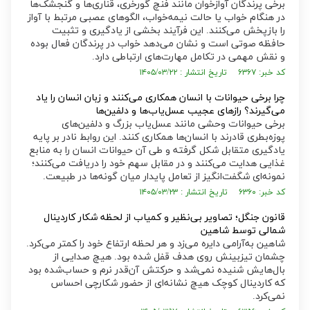
برخی پرندگان آوازخوان مانند فنچ گورخری، قناری‌ها و گنجشک‌ها
در هنگام خواب یا حالت نیمه‌خواب، الگو‌های عصبی مرتبط با آواز
را بازپخش می‌کنند. این فرآیند بخشی از یادگیری و تثبیت
حافظه صوتی است و نشان می‌دهد خواب در پرندگان فعال بوده
و نقش مهمی در تکامل مهارت‌های ارتباطی دارد.
کد خبر: ۶۳۶۷ تاریخ انتشار : ۱۴۰۵/۰۳/۲۲
چرا برخی حیوانات با انسان همکاری می‌کنند و زبان انسان را یاد
می‌گیرند؟ راز‌های عجیب عسل‌یاب‌ها و دلفین‌ها
برخی حیوانات وحشی مانند عسل‌یاب بزرگ و دلفین‌های
پوزه‌بطری قادرند با انسان‌ها همکاری کنند. این روابط نادر بر پایه
یادگیری متقابل شکل گرفته و طی آن حیوانات انسان را به منابع
غذایی هدایت می‌کنند و در مقابل سهم خود را دریافت می‌کنند؛
نمونه‌ای شگفت‌انگیز از تعامل پایدار میان گونه‌ها در طبیعت.
کد خبر: ۶۳۶۰ تاریخ انتشار : ۱۴۰۵/۰۳/۲۳
قانون جنگل؛ تصاویر بی‌نظیر و کمیاب از لحظه شکار کاردینال
شمالی توسط شاهین
شاهین به‌آرامی دایره می‌زد و هر لحظه ارتفاع خود را کمتر می‌کرد.
چشمان تیزبینش روی هدف قفل شده بود. هیچ صدایی از
بال‌هایش شنیده نمی‌شد و حرکتش آن‌قدر نرم و حساب‌شده بود
که کاردینال کوچک هیچ نشانه‌ای از حضور شکارچی احساس
نمی‌کرد.