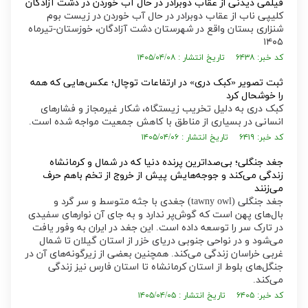
فیلمی دیدنی از عقاب دوبرادر در حال آب خوردن در دشت آزادگان
کلیپی ناب از عقاب دوبرادر در حال آب خوردن در زیست بوم
شنزاری بستان واقع در شهرستان دشت آزادگان، خوزستان-تیرماه
۱۴۰۵
کد خبر: ۶۴۳۸ تاریخ انتشار : ۱۴۰۵/۰۴/۰۸
ثبت تصویر «کبک دری» در ارتفاعات توچال؛ عکس‌هایی که همه
را خوشحال کرد
کبک دری به دلیل تخریب زیستگاه، شکار غیرمجاز و فشار‌های
انسانی در بسیاری از مناطق با کاهش جمعیت مواجه شده است.
کد خبر: ۶۴۱۹ تاریخ انتشار : ۱۴۰۵/۰۴/۰۶
جغد جنگلی؛ بی‌صداترین پرنده دنیا که در شمال و کرمانشاه
زندگی می‌کند و جوجه‌هایش پیش از خروج از تخم باهم حرف
می‌زنند
جغد جنگلی (tawny owl) جغدی با جثه متوسط و سر گرد و
بال‌های پهن است که گوش‌پر ندارد و به جای آن نوار‌های سفیدی
در تارک سر را توسعه داده است. این جغد در ایران به وفور یافت
می‌شود و در نواحی جنوبی دریای خزر از استان گیلان تا شمال
غربی خراسان زندگی می‌کند. همچنین بعضی از زیرگونه‌های آن در
جنگل‌های بلوط از استان کرمانشاه تا استان فارس نیز زندگی
می‌کند.
کد خبر: ۶۴۰۵ تاریخ انتشار : ۱۴۰۵/۰۴/۰۵