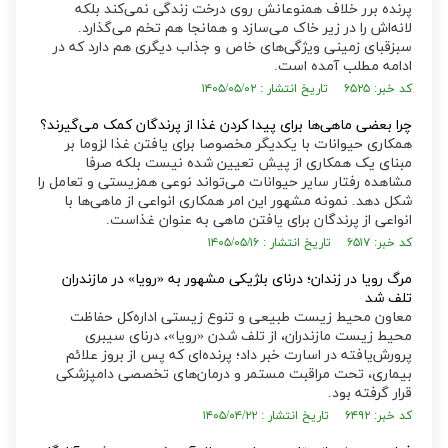
پرنده برر خلاف همنوعانش روی درخت زندگی نمی‌کند بلکه
لانه‌اش را در زیر خاک می‌سازد و همانجا هم تخم می‌گذارد.
سبزقبای زمینی ویژگی‌های خاص و جذاب دیگری هم دارد که در
ادامه مطلب آمده است.
کد خبر: ۶۵۲۵ تاریخ انتشار : ۱۴۰۵/۰۵/۰۲
چرا بعضی ماهی‌ها برای پیدا کردن غذا از پرندگان کمک می‌گیرند؟
همکاری حیوانات با یکدیگر مخصوصا برای یافتن غذا لزوما بر
مبنای یک همکاری از پیش تعیین شده نیست بلکه صرفا
مشاهده رفتار سایر حیوانات می‌تواند نوعی همزیستی و تعامل را
شکل دهد. نمونه مشهور این امر همکاری انواعی از ماهی‌ها با
انواعی از پرندگان برای یافتن ماهی به عنوان غذاست.
کد خبر: ۶۵۱۷ تاریخ انتشار : ۱۴۰۵/۰۵/۱۶
مرگ رویا در زندان؛ درنای بلژیکی مشهور به «رویا» در مازندران
تلف شد
معاون محیط زیست طبیعی و تنوع زیستی اداره‌کل حفاظت
محیط زیست مازندران، از تلف شدن «رویا»، درنای سیبری
پرورش‌یافته در اسارت خبر داد؛ پرنده‌ای که پس از بروز علائم
بیماری، تحت مراقبت مستمر و درمان‌های تخصصی دامپزشکی
قرار گرفته بود.
کد خبر: ۶۴۹۲ تاریخ انتشار : ۱۴۰۵/۰۴/۲۲