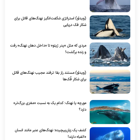
(ویدئو) استراتژی شگفت‌انگیز نهنگ‌های قاتل برای
شکار فک دریایی
مردی که مثل «پدر ژپتو» تا «داخل دهان نهنگ» رفت
و زنده برگشت!
(ویدئو) مستند راز بقا؛ ترفند عجیب نهنگ‌های قاتل
برای شکار فُک‌ها
مورچه یا نهنگ؛ کدام یک به نسبت «مغزی بزرگ‌تر»
دارد؟
کشف یک زبان‌پیچیده؛ نهنگ‌های عنبر مانند انسان
«الفبا» دارند!