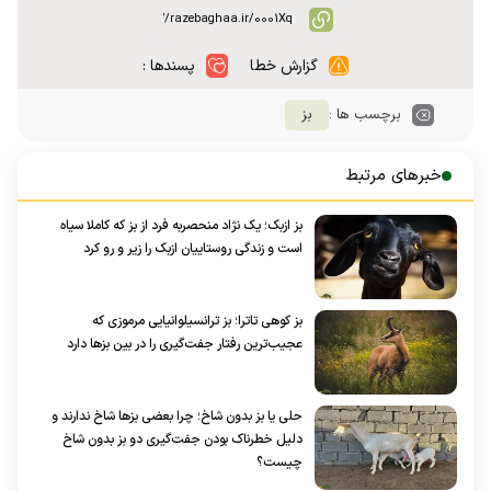
گزارش خطا
پسندها :
برچسب ها :
بز
خبرهای مرتبط
بز ازبک؛ یک نژاد منحصر‌به فرد از بز که کاملا سیاه
است و زندگی روستاییان ازبک را زیر و رو کرد
بز کوهی تاترا؛ بز ترانسیلوانیایی مرموزی که
عجیب‌ترین رفتار جفت‌گیری را در بین بز‌ها دارد
حلی یا بز بدون شاخ؛ چرا بعضی بز‌ها شاخ ندارند و
دلیل خطرناک بودن جفت‌گیری دو بز بدون شاخ
چیست؟