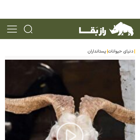
دنیای حیوانات
پستانداران