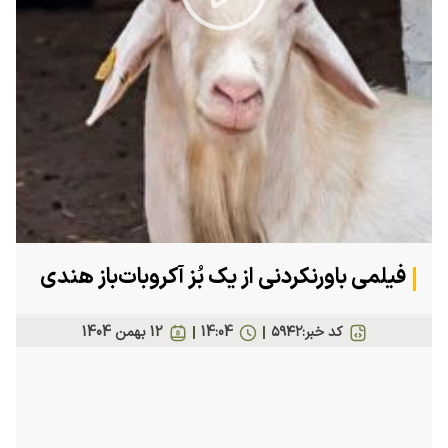
Play
Video
فیلمی باورنکردنی از یک بُز آکروبات‌باز هندی
کد خبر:
۵۹۴۲
14:04
12 بهمن 1404