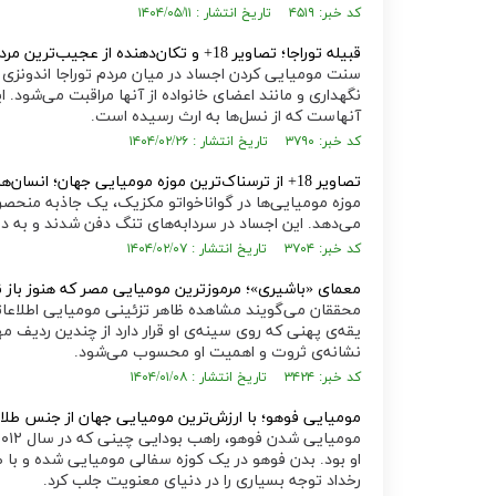
کد خبر: ۴۵۱۹ تاریخ انتشار : ۱۴۰۴/۰۵/۱۱
قبیله توراجا‌؛ تصاویر 18+ و تکان‌دهنده از عجیب‌ترین مردم جهان که با جسد عزیزان خود زندگی می‌کنند
سنت مومیایی کردن اجساد در میان مردم توراجا اندونزی ی
نگهداری و مانند اعضای خانواده از آنها مراقبت می‌شود. ای
آنهاست که از نسل‌ها به ارث رسیده است.
کد خبر: ۳۷۹۰ تاریخ انتشار : ۱۴۰۴/۰۲/۲۶
تصاویر 18+ از ترسناک‌ترین موزه مومیایی‌ جهان؛ انسان‌هایی که زنده زنده مومیایی شدند!
موزه مومیایی‌ها در گواناخواتو مکزیک، یک جاذبه منحصر‌
می‌دهد. این اجساد در سردابه‌های تنگ دفن شدند و به
کد خبر: ۳۷۰۴ تاریخ انتشار : ۱۴۰۴/۰۲/۰۷
معمای «باشیری»؛ مرموزترین مومیایی مصر که هنوز باز 
محققان می‌گویند مشاهده ظاهر تزئینی مومیایی اطلاعاتی د
یقه‌ی پهنی که روی سینه‌ی او قرار دارد از چندین ردیف
نشانه‌ی ثروت و اهمیت او محسوب می‌شود.
کد خبر: ۳۴۲۴ تاریخ انتشار : ۱۴۰۴/۰۱/۰۸
مومیایی فوهو؛ با ارزش‌ترین مومیایی جهان از جنس طلا
او بود. بدن فوهو در یک کوزه سفالی مومیایی شده و با طل
رخداد توجه بسیاری را در دنیای معنویت جلب کرد.