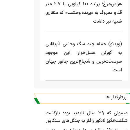
هراس‌مرغ؛ پرنده ۱۰۰ کیلویی با ۲.۷ متر
قد و معروف به «پرنده وحشت» که منقاری
شبیه تبر داشت
(ویدئو) حمله چند سگ وحشی آفریقایی
به گورکن عسل‌خوار؛ این موجود
سرسخت‌ترین و شجاع‌ترین جانور جهان
است!
پرطرفدار ها
میمونی که ۳۹ سال ناپدید بود؛ بازگشت
شگفت‌انگیز لانگور رافلز به جنگل‌های سنگاپور