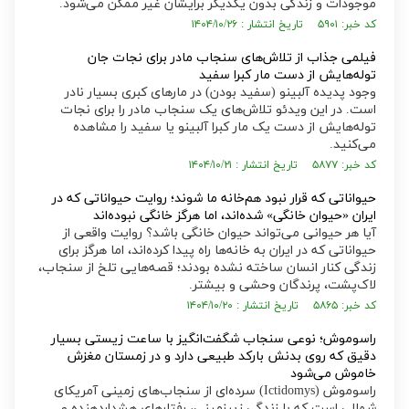
موجودات و زندگی بدون یکدیگر برایشان غیر ممکن می‌شود.
کد خبر: ۵۹۰۱ تاریخ انتشار : ۱۴۰۴/۱۰/۲۶
فیلمی جذاب از تلاش‌های سنجاب مادر برای نجات جان
توله‌هایش از دست مار کبرا سفید
وجود پدیده آلبینو (سفید بودن) در مار‌های کبری بسیار نادر
است. در این ویدئو تلاش‌های یک سنجاب مادر را برای نجات
توله‌هایش از دست یک مار کبرا آلبینو یا سفید را مشاهده
می‌کنید.
کد خبر: ۵۸۷۷ تاریخ انتشار : ۱۴۰۴/۱۰/۲۱
حیواناتی که قرار نبود هم‌خانه ما شوند؛ روایت حیواناتی که در
ایران «حیوان خانگی» شده‌اند، اما هرگز خانگی نبوده‌اند
آیا هر حیوانی می‌تواند حیوان خانگی باشد؟ روایت واقعی از
حیواناتی که در ایران به خانه‌ها راه پیدا کرده‌اند، اما هرگز برای
زندگی کنار انسان ساخته نشده بودند؛ قصه‌هایی تلخ از سنجاب،
لاک‌پشت، پرندگان وحشی و بیشتر.
کد خبر: ۵۸۶۵ تاریخ انتشار : ۱۴۰۴/۱۰/۲۰
راسوموش؛ نوعی سنجاب شگفت‌انگیز با ساعت زیستی بسیار
دقیق که روی بدنش بارکد طبیعی دارد و در زمستان مغزش
خاموش می‌شود
راسوموش (Ictidomys) سرده‌ای از سنجاب‌های زمینی آمریکای
شمالی است که با زندگی زیرزمینی، رفتار‌های هشداردهنده و