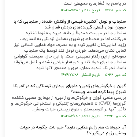
در پاسخ به فشار‌های محیطی است.
کد خبر: ۵۲۳۸ تاریخ انتشار : ۱۴۰۴/۰۷/۲۸
سنجاب و نودل آتشین؛ فیلمی از واکنش خنده‌دار سنجابی که با
خوردن نودل فلفلی گیرنده‌های دردش فعال شد
سنجاب‌ها در طبیعت معمولاً از دانه، میوه و مغز‌ها تغذیه
می‌کنند، اما در محیط‌های شهری به‌دلیل نزدیکی به انسان‌ها،
رژیم غذایی‌شان تغییر کرده و به مصرف مواد غذایی انسانی نیز
تمایل نشان می‌دهند. خوردن نودل تند توسط یک سنجاب
نمونه‌ای از این رفتار تطبیقی است. با این حال، سیستم گوارشی
سنجاب‌ها برای مواد تند و ادویه‌دار طراحی نشده و فلفل می‌تواند
باعث تحریک شدید دهان، مری و معده‌ی آنها شود.
کد خبر: ۵۲۳۶ تاریخ انتشار : ۱۴۰۴/۰۷/۲۸
گوزن و خرگوش‌های زامبی؛ ماجرای بیماری ترسناکی که در آمریکا
شیوع پیدا کرده است، چیست؟
بررسی علمی گوزن و خرگوش‌های زامبی؛ از بیماری عصبی کشنده
گوزن‌ها (CWD) تا ناهنجاری‌های ژنتیکی و استخوانی خرگوش‌ها و
تأثیر آنها بر اکوسیستم و تنوع زیستی حیات وحش.
کد خبر: ۴۷۷۴ تاریخ انتشار : ۱۴۰۴/۰۶/۰۸
آیا حیوانات هم رژیم غذایی دارند؟ حیوانات چگونه در حیات
وحش رژیم می‌گیرند؟