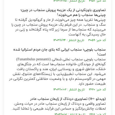
کد خبر: ۳۱۵۰ تاریخ انتشار : ۱۴۰۳/۱۲/۰۵
تصاویری باورنکردنی از یک مزرعه پرورش سنجاب در چین؛
چینی‌ها سنجاب را هم می‌خورند!
چینی‌ها تقریبا همه چیز می‌خورند، از مار و کروکودیل گرفته تا
سگ و سنجاب. در این فیلم یک مزرعه پروش سنجاب در چین را
می‌بینید که سنجاب‌ها از سرما زیر کاه پناه گرفته‌اند و زنی در
حال رسیدگی به آنهاست
کد خبر: ۳۰۵۹ تاریخ انتشار : ۱۴۰۳/۱۱/۲۴
سنجاب بلوچی؛ سنجاب ایرانی که بلای جان مردم استرالیا شده
است!
سنجاب بلوچی سنجاب نخلی شمالی (Funambulus pennantii)
گونه‌ای از جوندگان خانواده سنجاب‌ها است که در جنگل‌های
خشک، مناطق شهری و روستایی ایران، هند و پاکستان یافت
می‌شود. این سنجاب تطبیق‌پذیر، با زیستگاه‌های متنوع، نقش
مهمی در اکوسیستم دارد و با وضعیت حفاظتی کمترین نگرانی در
طبیعت حضور دارد.
کد خبر: ۲۶۲۰ تاریخ انتشار : ۱۴۰۳/۱۰/۰۲
(ویدئو +۱۶) تصاویری دردناک از زایمان سنجاب مادر
تصاویر واقعی و دردناک از زایمان سنجاب مادر در حیات وحش.
لحظات چالش‌برانگیز و حساس این فرآیند طبیعی را تماشا کنید.
کد خبر: ۲۶۱۸ تاریخ انتشار : ۱۴۰۳/۱۰/۰۱