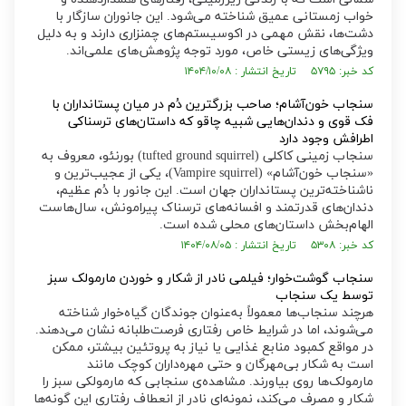
خواب زمستانی عمیق شناخته می‌شود. این جانوران سازگار با
دشت‌ها، نقش مهمی در اکوسیستم‌های چمنزاری دارند و به دلیل
ویژگی‌های زیستی خاص، مورد توجه پژوهش‌های علمی‌اند.
کد خبر: ۵۷۹۵ تاریخ انتشار : ۱۴۰۴/۱۰/۰۸
سنجاب خون‌آشام؛ صاحب بزرگترین دُم در میان پستانداران با
فک قوی و دندان‌هایی شبیه چاقو که داستان‌های ترسناکی
اطرافش وجود دارد
سنجاب زمینی کاکلی (tufted ground squirrel) بورنئو، معروف به
«سنجاب خون‌آشام» (Vampire squirrel)، یکی از عجیب‌ترین و
ناشناخته‌ترین پستانداران جهان است. این جانور با دُم عظیم،
دندان‌های قدرتمند و افسانه‌های ترسناک پیرامونش، سال‌هاست
الهام‌بخش داستان‌های محلی شده است.
کد خبر: ۵۳۰۸ تاریخ انتشار : ۱۴۰۴/۰۸/۰۵
سنجاب گوشت‌خوار؛ فیلمی نادر از شکار و خوردن مارمولک سبز
توسط یک سنجاب
هرچند سنجاب‌ها معمولاً به‌عنوان جوندگان گیاه‌خوار شناخته
می‌شوند، اما در شرایط خاص رفتاری فرصت‌طلبانه نشان می‌دهند.
در مواقع کمبود منابع غذایی یا نیاز به پروتئین بیشتر، ممکن
است به شکار بی‌مهرگان و حتی مهره‌داران کوچک مانند
مارمولک‌ها روی بیاورند. مشاهده‌ی سنجابی که مارمولکی سبز را
شکار و مصرف می‌کند، نمونه‌ای نادر از انعطاف رفتاری این گونه‌ها