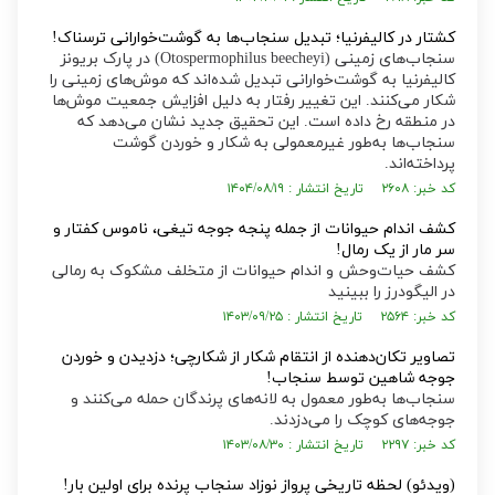
کشتار در کالیفرنیا؛ تبدیل سنجاب‌ها به گوشت‌خوارانی ترسناک!
سنجاب‌های زمینی (Otospermophilus beecheyi) در پارک بریونز
کالیفرنیا به گوشت‌خوارانی تبدیل شده‌اند که موش‌های زمینی را
شکار می‌کنند. این تغییر رفتار به دلیل افزایش جمعیت موش‌ها
در منطقه رخ داده است. این تحقیق جدید نشان می‌دهد که
سنجاب‌ها به‌طور غیرمعمولی به شکار و خوردن گوشت
پرداخته‌اند.
کد خبر: ۲۶۰۸ تاریخ انتشار : ۱۴۰۴/۰۸/۱۹
کشف اندام حیوانات از جمله پنجه جوجه تیغی، ناموس کفتار و
سر مار از یک رمال!
کشف حیات‌وحش و اندام حیوانات از متخلف مشکوک به رمالی
در الیگودرز را ببینید
کد خبر: ۲۵۶۴ تاریخ انتشار : ۱۴۰۳/۰۹/۲۵
تصاویر تکان‌دهنده از انتقام شکار از شکارچی؛ دزدیدن و خوردن
جوجه شاهین توسط سنجاب!
سنجاب‌ها به‌طور معمول به لانه‌های پرندگان حمله می‌کنند و
جوجه‌های کوچک را می‌دزدند.
کد خبر: ۲۲۹۷ تاریخ انتشار : ۱۴۰۳/۰۸/۳۰
(ویدئو) لحظه تاریخی پرواز نوزاد سنجاب پرنده برای اولین بار!