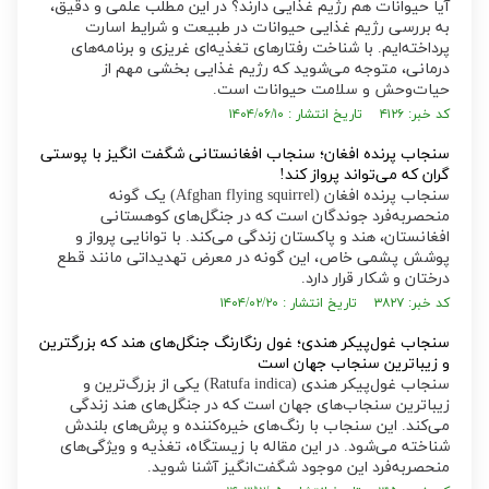
آیا حیوانات هم رژیم غذایی دارند؟ در این مطلب علمی و دقیق،
به بررسی رژیم غذایی حیوانات در طبیعت و شرایط اسارت
پرداخته‌ایم. با شناخت رفتار‌های تغذیه‌ای غریزی و برنامه‌های
درمانی، متوجه می‌شوید که رژیم غذایی بخشی مهم از
حیات‌وحش و سلامت حیوانات است.
کد خبر: ۴۱۲۶ تاریخ انتشار : ۱۴۰۴/۰۶/۱۰
سنجاب پرنده افغان؛ سنجاب افغانستانی شگفت انگیز با پوستی
گران که می‌تواند پرواز کند!
سنجاب پرنده افغان (Afghan flying squirrel) یک گونه
منحصر‌به‌فرد جوندگان است که در جنگل‌های کوهستانی
افغانستان، هند و پاکستان زندگی می‌کند. با توانایی پرواز و
پوشش پشمی خاص، این گونه در معرض تهدیداتی مانند قطع
درختان و شکار قرار دارد.
کد خبر: ۳۸۲۷ تاریخ انتشار : ۱۴۰۴/۰۲/۲۰
سنجاب غول‌پیکر هندی؛ غول رنگارنگ جنگل‌های هند که بزرگترین
و زیباترین سنجاب جهان است
سنجاب غول‌پیکر هندی (Ratufa indica) یکی از بزرگ‌ترین و
زیباترین سنجاب‌های جهان است که در جنگل‌های هند زندگی
می‌کند. این سنجاب با رنگ‌های خیره‌کننده و پرش‌های بلندش
شناخته می‌شود. در این مقاله با زیستگاه، تغذیه و ویژگی‌های
منحصر‌به‌فرد این موجود شگفت‌انگیز آشنا شوید.