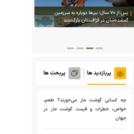
(ویدئو +16) تصاویری هولناک از یک سگ با فَک
کاملا شکسته؛ ادامه زندگی سگ فقط با یک فک
(ویدئو) تولد
پربازدید ها
پربحث ها
چه کسانی گوشت مار می‌خورند؟ طعم،
خواص، خطرات و قیمت گوشت مار در
جهان