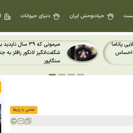
ست
حیات‌وحش ایران
دنیای حیوانات
ا
د بود؛ بازگشت
فلاکو؛ جغدی که از قفس گری
ل‌های
منهتن شکار آموخت و به افسا
تبدیل شد
تماس با رازبقا