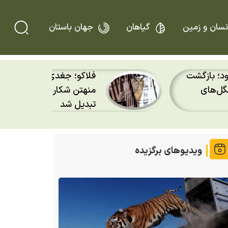
نسان و زمین
گیاهان
جهان باستان
خت، در
پس از ۷۰ سال؛ ببرها د
نه نیویورک
گمشده‌شان در قزاقستان با
ویدیوهای برگزیده