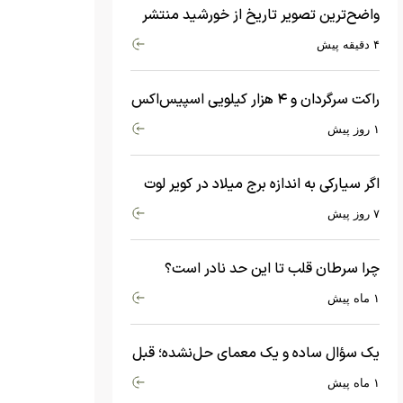
واضح‌ترین تصویر تاریخ از خورشید منتشر
شد
۴ دقیقه پیش
راکت سرگردان و ۴ هزار کیلویی اسپیس‌اکس
با سرعت هشت هزار و ۶۹۰ کیلومتر در
۱ روز پیش
ساعت به ماه برخورد کرد
اگر سیارکی به اندازه برج میلاد در کویر لوت
سقوط کند، چه اتفاقی می‌افتد؟
۷ روز پیش
چرا سرطان قلب تا این حد نادر است؟
ماجرای معامله عجیبی که در بدن اتفاق
۱ ماه پیش
می‌افتد!
یک سؤال ساده و یک معمای حل‌نشده؛ قبل
از بیگ‌بنگ و آغاز جهان چه چیزی وجود
۱ ماه پیش
داشت؟