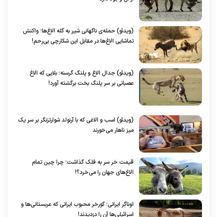
(ویدئو) حمله‌ی ناگهانی شیر به گله الاغ‌ها؛ واکنش
تماشایی الاغ‌ها در مقابل این شکارچی بی‌رحم!
(ویدئو) جدال الاغ و پلنگ گرسنه؛ بلایی که الاغ
عصبانی بر سر پلنگ بخت برگشته آورد!
(ویدئو) اسب و الاغی که با آرنولد شوارتزنگر بر سر یک
میز ناهار می‌خورند
قیمت خر سر به فلک گذاشت؛ چرا چین تمام
الاغ‌های جهان را می‌خرد؟!
اوناگِر ایرانی؛ گورخر محبوب ایرانی که عربستانی‌ها و
اسرائیلی‌ها آن را دزدیدند!