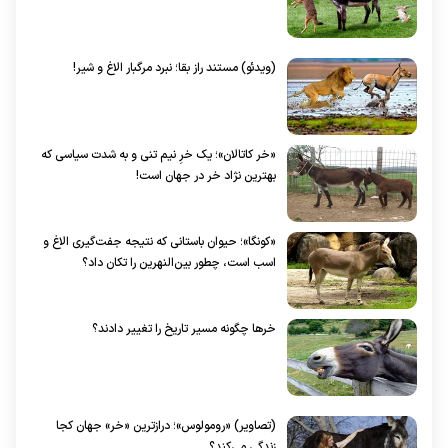
(ویدئو) مستند راز بقا؛ نبرد مرگبار الاغ و شیر!
«خر کاتالان»؛ یک خرِ نیم تنی و به شدت سیاسی که
بهترین نژاد خر در جهان است!
«کونگا»؛ حیوان باستانی که نتیجه جفت‌گیری الاغ و
اسب است، چطور بین‌النهرین را تکان داد؟
خرها چگونه مسیر تاریخ را تغییر دادند؟
(تصاویر) «رومولوس»؛ درازترین «خر» جهان کجا
زندگی می‌کند؟