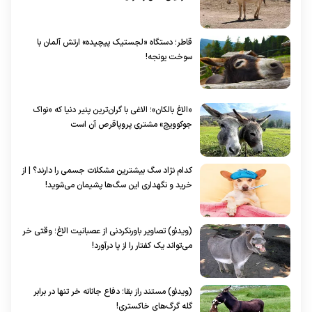
قاطر؛ دستگاه «لجستیک پیچیده» ارتش آلمان با
سوخت یونجه!
«الاغ بالکان»؛ الاغی با گران‌ترین پنیر دنیا که «نواک
جوکوویچ» مشتری پروپاقرص آن است
کدام نژاد سگ‌ بیشترین مشکلات جسمی را دارند؟ | از
خرید و نگهداری این سگ‌ها پشیمان می‌شوید!
(ویدئو) تصاویر باورنکردنی از عصبانیت الاغ؛ وقتی خر
می‌تواند یک کفتار را از پا درآورد!
(ویدئو) مستند راز بقا؛ دفاع جانانه خر تنها در برابر
گله گرگ‌های خاکستری!