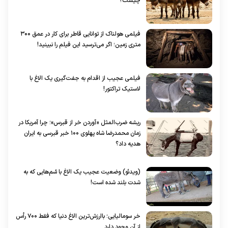
چیست؟
فیلمی هولناک از توانایی قاطر برای کار در عمق ۳۰۰
متری زمین؛ اگر می‌ترسید این فیلم را نبینید!
فیلمی عجیب از اقدام به جفت‌گیری یک الاغ با
لاستیک تراکتور!
ریشه ضرب‌المثل «آوردن خر از قبرس»؛ چرا آمریکا در
زمان محمدرضا شاه پهلوی ۱۰۰ خبر قبرسی به ایران
هدیه داد؟
(ویدئو) وضعیت عجیب یک الاغ با سُم‌هایی که به
شدت بلند شده است!
خر سومالیایی؛ باارزش‌ترین الاغ دنیا که فقط ۷۰۰ رأس
از آن وجود دارد