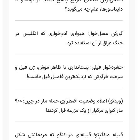
قدیمی‌ترین معمای تاریخ پاسخ دادند؛ از ارسطو تا
دایناسورها، علم چه می‌گوید؟
گورکن عسل‌خوار؛ هیولای آدم‌خواری که انگلیس در
جنگ عراق از آن استفاده کرد
حشره‌خوار فیلی؛ پستانداری با ظاهر موش، ژن فیل و
سرعت خرگوش که نزدیک‌ترین فامیل فیل‌هاست!
(ویدئو) اعلام وضعیت اضطراری حمله مار‌ در چین؛ ۹۰۰
مار کبرای مرگبار از یک مزرعه‌ فرار کردند!
قبیله مانگبِتو؛ قبیله‌ای در کنگو که مردمانش شکل