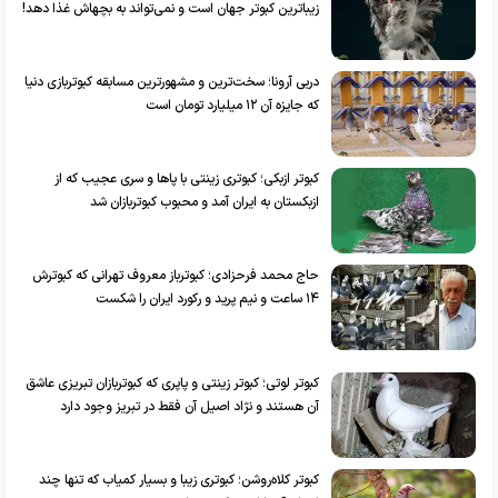
زیباترین کبوتر جهان است و نمی‌تواند به بچه‎اش غذا دهد!
دربی آرونا؛ سخت‌ترین و مشهورترین مسابقه کبوتربازی دنیا
که جایزه آن ۱۲ میلیارد تومان است
کبوتر ازبکی؛ کبوتری زینتی با پاها و سری عجیب که از
ازبکستان به ایران آمد و محبوب کبوتربازان شد
حاج محمد فرحزادی؛ کبوترباز معروف تهرانی که کبوترش
۱۴ ساعت و نیم پرید و رکورد ایران را شکست
کبوتر لوتی؛ کبوتر زینتی و پاپری که کبوتربازان تبریزی عاشق
آن هستند و نژاد اصیل آن فقط در تبریز وجود دارد
کبوتر کلاه‌روشن؛ کبوتری زیبا و بسیار کمیاب که تنها چند