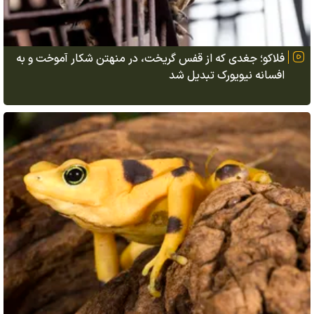
فلاکو؛ جغدی که از قفس گریخت، در منهتن شکار آموخت و به
افسانه نیویورک تبدیل شد