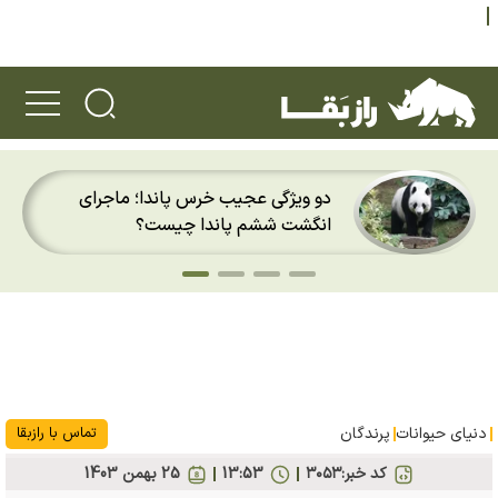
دو ویژگی عجیب خرس پاندا؛ ماجرای
انگشت ششم پاندا چیست؟
دنیای حیوانات
پرندگان
تماس با رازبقا
کد خبر:
۳۰۵۳
13:53
25 بهمن 1403