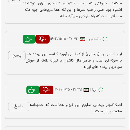
میکنید ..هروقتی که راجب کفترهای شهرهای ایران نوشتید
اشتباه بود حتی راجب سبزها و این کله هما ...ریحانی چیه مگه
مسافتی است که راه طولانی می‌آید خانه..
ناشناس
|
|
0
0
۲۰:۴۳ - ۱۴۰۳/۱۱/۲۵
این اسامی رو (ریحانی) از کجا می آورید ؟ اسم این پرنده هما
پاسخ
یا سرکه ای است و ظاهرا مال کاشون یا تهرانه .البته از خوش
سو ترین پرنده های ایرانه .
اریا
|
|
0
0
۲۲:۳۷ - ۱۴۰۳/۱۱/۲۵
اصلا کبوتر ریحانی نداریم این کبوتر همااست که حدوداسه
پاسخ
ساعت پرواز میکند