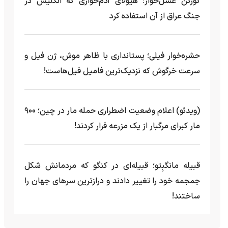
گورکن عسل‌خوار؛ هیولای آدم‌خواری که انگلیس در
جنگ عراق از آن استفاده کرد
حشره‌خوار فیلی؛ پستانداری با ظاهر موش، ژن فیل و
سرعت خرگوش که نزدیک‌ترین فامیل فیل‌هاست!
(ویدئو) اعلام وضعیت اضطراری حمله مار‌ در چین؛ ۹۰۰
مار کبرای مرگبار از یک مزرعه‌ فرار کردند!
قبیله مانگبِتو؛ قبیله‌ای در کنگو که مردمانش شکل
جمجمه خود را تغییر دادند و درازترین سرهای جهان را
ساختند!