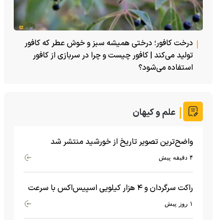
درخت کافور؛ درختی همیشه سبز و خوش عطر که کافور
تولید می‌کند | کافور چیست و چرا در سربازی از کافور
استفاده می‌شود؟
علم و کیهان
واضح‌ترین تصویر تاریخ از خورشید منتشر شد
۴ دقیقه پیش
راکت سرگردان و ۴ هزار کیلویی اسپیس‌اکس با سرعت
هشت هزار و ۶۹۰ کیلومتر در ساعت به ماه برخورد کرد
۱ روز پیش