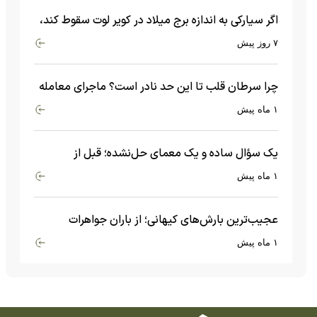
اگر سیارکی به اندازه برج میلاد در کویر لوت سقوط کند،
چه اتفاقی می‌افتد؟
۷ روز پیش
چرا سرطان قلب تا این حد نادر است؟ ماجرای معامله
عجیبی که در بدن اتفاق می‌افتد!
۱ ماه پیش
یک سؤال ساده و یک معمای حل‌نشده؛ قبل از
بیگ‌بنگ و آغاز جهان چه چیزی وجود داشت؟
۱ ماه پیش
عجیب‌ترین بارش‌های کیهانی؛ از باران جواهرات
گران‌قیمت تا بارش آهن و شیشه
۱ ماه پیش