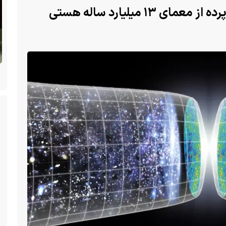
راز ماده تاریک؛ آیا «جهان آینه‌ای» پرده از معمای ۱۳ میلیارد ساله هستی
ن
(ویدئو +16) تصاویری هولناک از یک سگ با فَک
کاملا شکسته؛ ادامه زندگی سگ فقط با یک فک