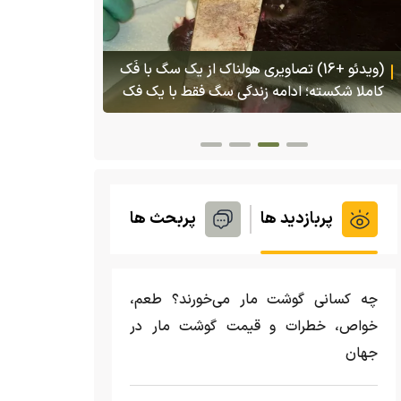
هجوم یک بزم
تایلند
(ویدئو) تولد یک گکوی دو سر در پنسیلوانیا
پربازدید ها
پربحث ها
چه کسانی گوشت مار می‌خورند؟ طعم،
خواص، خطرات و قیمت گوشت مار در
جهان