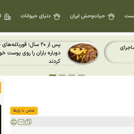
ست
حیات‌وحش ایران
دنیای حیوانات
ا
طلایی پاناما
د احساس
تصویر تقابل یک افعی با مر
برترین عکس سال ۲۰۲۶ شد
تماس با رازبقا