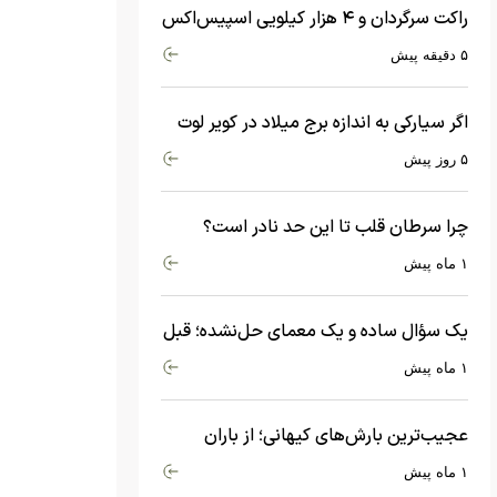
راکت سرگردان و ۴ هزار کیلویی اسپیس‌اکس
با سرعت هشت هزار و ۶۹۰ کیلومتر در
۵ دقیقه پیش
ساعت به ماه برخورد کرد
اگر سیارکی به اندازه برج میلاد در کویر لوت
سقوط کند، چه اتفاقی می‌افتد؟
۵ روز پیش
چرا سرطان قلب تا این حد نادر است؟
ماجرای معامله عجیبی که در بدن اتفاق
۱ ماه پیش
می‌افتد!
یک سؤال ساده و یک معمای حل‌نشده؛ قبل
از بیگ‌بنگ و آغاز جهان چه چیزی وجود
۱ ماه پیش
داشت؟
عجیب‌ترین بارش‌های کیهانی؛ از باران
جواهرات گران‌قیمت تا بارش آهن و شیشه
۱ ماه پیش