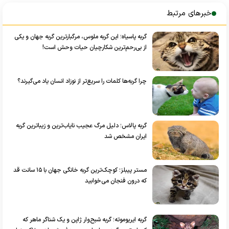
خبرهای مرتبط
گربه پا‌سیاه؛ این گربه ملوس، مرگبارترین گربه جهان و یکی
از بی‌رحم‌ترین شکارچیان حیات وحش است!
چرا گربه‌ها کلمات را سریع‌تر از نوزاد انسان یاد می‌گیرند؟
گربه پالاس؛ دلیل مرگ عجیب نایاب‌ترین و زیباترین گربه
ایران مشخص شد
مستر پیبلز؛ کوچک‌ترین گربه‌ خانگی جهان با ۱۵ سانت قد
که درون فنجان می‌خوابید
گربه ایریوموته؛ گربه شبح‌وار ژاپن و یک شناگر ماهر که