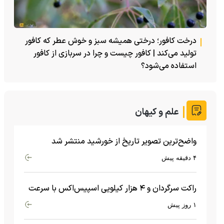
درخت کافور؛ درختی همیشه سبز و خوش عطر که کافور
تولید می‌کند | کافور چیست و چرا در سربازی از کافور
استفاده می‌شود؟
علم و کیهان
واضح‌ترین تصویر تاریخ از خورشید منتشر شد
۴ دقیقه پیش
راکت سرگردان و ۴ هزار کیلویی اسپیس‌اکس با سرعت
هشت هزار و ۶۹۰ کیلومتر در ساعت به ماه برخورد کرد
۱ روز پیش