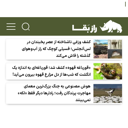
کشف وزغی ناشناخته از عصر یخبندان در
لس‌آنجلس؛ فسیلی کوچک که راز آب‌وهوای
گذشته را فاش می‌کند
«قورباغه قهوه» کشف شد؛ قورباغه‌ای به اندازه یک
انگشت که شب‌ها از دل مزارع قهوه بیرون می‌آید!
هوش مصنوعی به جنگ بزرگ‌ترین معمای
مهاجرت پرندگان رفت؛ رادارها دیگر فقط «لکه»
نمی‌بینند