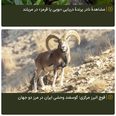
مشاهدهٔ نادر پرندهٔ دریایی «بوبی پا قرمز» در مریلند
قوچ البرز مرکزی؛ گوسفند وحشی ایران در مرز دو جهان