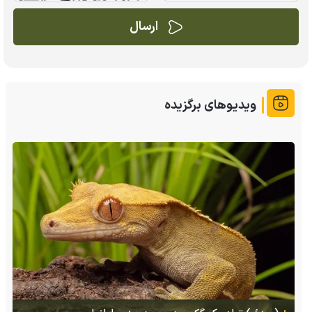
ویدیوهای برگزیده
(ویدئو) تصاویر شگفت‌انگیز از مارمولک گلو بادبزنی که