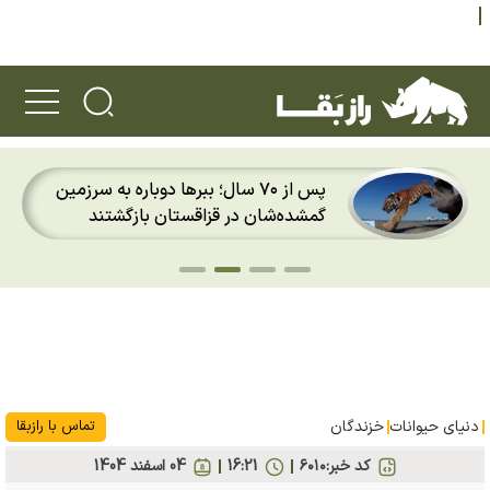
پس از ۲۰ سال؛ قورباغه‌های طلایی پاناما
دوباره باران را روی پوست خود احساس
کردند
دنیای حیوانات
خزندگان
تماس با رازبقا
کد خبر:
۶۰۱۰
16:21
04 اسفند 1404