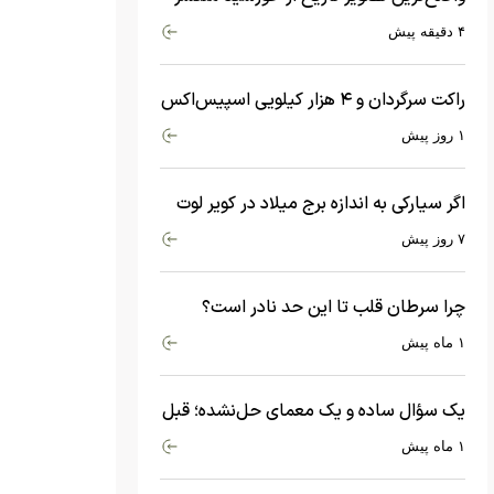
شد
۴ دقیقه پیش
راکت سرگردان و ۴ هزار کیلویی اسپیس‌اکس
با سرعت هشت هزار و ۶۹۰ کیلومتر در
۱ روز پیش
ساعت به ماه برخورد کرد
اگر سیارکی به اندازه برج میلاد در کویر لوت
سقوط کند، چه اتفاقی می‌افتد؟
۷ روز پیش
چرا سرطان قلب تا این حد نادر است؟
ماجرای معامله عجیبی که در بدن اتفاق
۱ ماه پیش
می‌افتد!
یک سؤال ساده و یک معمای حل‌نشده؛ قبل
از بیگ‌بنگ و آغاز جهان چه چیزی وجود
۱ ماه پیش
داشت؟