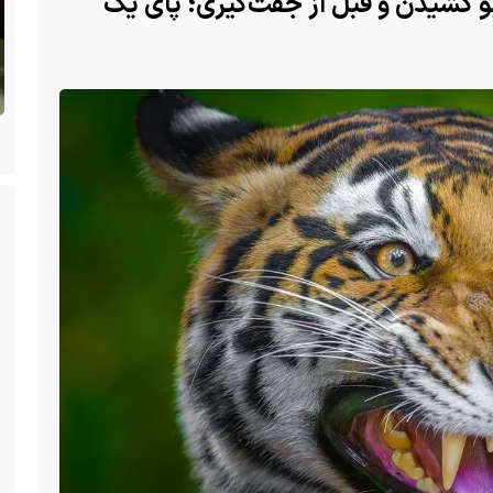
بو کشیدن و قبل از جفت‌گیری؛ پای یک
ن
(ویدئو +16) تصاویری هولناک از یک سگ با فَک
کاملا شکسته؛ ادامه زندگی سگ فقط با یک فک