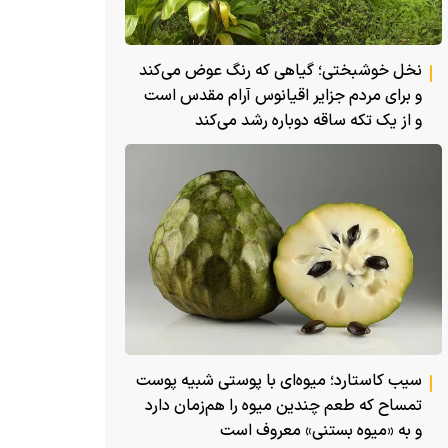
نخل خوشبختی؛ گیاهی که رنگ عوض می‌کند
و برای مردم جزایر اقیانوس آرام مقدس است
و از یک تکه ساقه دوباره رشد می‌کند
سیب کاستارد؛ میوه‌ای با پوستی شبیه پوست
تمساح که طعم چندین میوه را هم‌زمان دارد
و به «میوه بستنی» معروف است