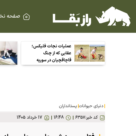
صفحه نخ
عملیات نجات فلیکس؛
عقابی که از چنگ
قاچاقچیان در سوریه
گریخت
دنیای حیوانات
پستانداران
کد خبر:
۶۳۵۷
16:48
17 خرداد 1405