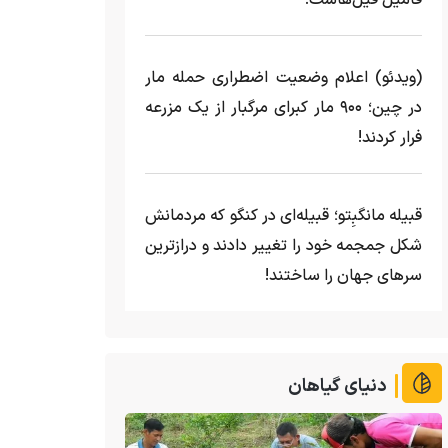
فامیل فیل‌هاست!
(ویدئو) اعلام وضعیت اضطراری حمله مار‌
در چین؛ ۹۰۰ مار کبرای مرگبار از یک مزرعه‌
فرار کردند!
قبیله مانگبِتو؛ قبیله‌ای در کنگو که مردمانش
شکل جمجمه خود را تغییر دادند و درازترین
سرهای جهان را ساختند!
دنیای گیاهان