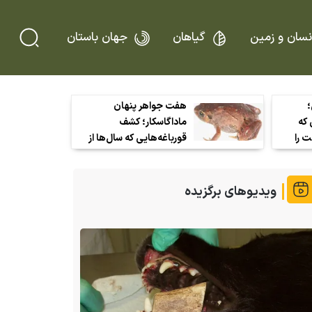
نسان و زمین
گیاهان
جهان باستان
؛
هفت جواهر پنهان
که
ماداگاسکار؛ کشف
ت را
قورباغه‌هایی که سال‌ها از
چشم دانشمندان دور
مانده بودند
ویدیوهای برگزیده