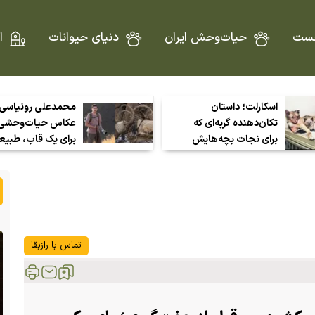
ست
حیات‌وحش ایران
دنیای حیوانات
ا
اسکارلت؛ داستان
محمدعلی رونیاسی
تکان‌دهنده گربه‌ای که
عکاس حیات‌وحشی 
برای نجات بچه‌هایش
برای یک قاب، طبیع
چند به دل آتش رفت و
قربانی نمی‌کند
همه بچه‌هایش را نجات
داد
تماس با رازبقا