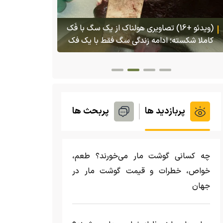
(ویدئو) تصاو
بادبزنی که 
(ویدئو) تولد یک گکوی دو سر در پنسیلوانیا
بدنش پرتاب 
پربازدید ها
پربحث ها
چه کسانی گوشت مار می‌خورند؟ طعم،
خواص، خطرات و قیمت گوشت مار در
جهان