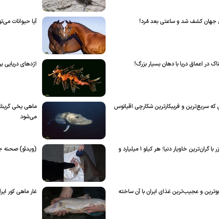
 جهان کشف شد و ساعتی بعد مُرد!
آیا حیوانات می‌ت
در اعماق دریا با دهان بسیار بزرگ!
اژد‌های دریایی ب
ه سریع‌ترین و فریبکارترین شکارچی اقیانوس
ماهی یخی گرینل
می‌شود
بلوگای آلبینو؛ ماهی بسیار کمیاب دریای خزر با گران‌ترین خاویار دنیا؛ هر کیلو ۱ میلیارد و
(ویدئو) صحنه ج
وترین و عجیب‌ترین غذای ایران با آن ساخته
غار ماهی کور ایر