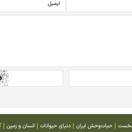
نخست
حیات‌وحش ایران
دنیای حیوانات
انسان و زمین
گ