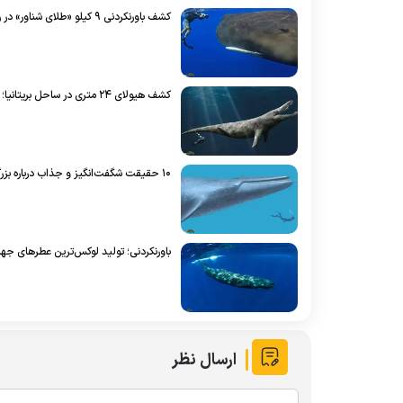
کشف باورنکردنی ۹ کیلو «طلای شناور» در روده نهنگ مرده؛ عنبر چیست؟
کشف هیولای ۲۴ متری در ساحل بریتانیا؛ بزرگ‌ترین غول منقرض‌شده دنیا
۱۰ حقیقت شگفت‌انگیز و جذاب درباره بزرگ‌ترین حیوان جهان را بخوانید
باورنکردنی؛ تولید لوکس‌ترین عطر‌های جها
ارسال نظر