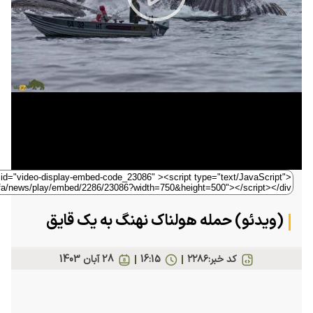
Play
Video
(ویدئو) حمله هولناک نهنگ به یک قایق
کد خبر:
۲۲۸۶
16:15
28 آبان 1403