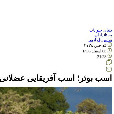
دنیای حیوانات
پستانداران
تماس با رازبقا
کد خبر:
۳۱۳۸
06 اسفند 1403
21:28
اسب بوئر؛ اسب آفریقایی عضلانی