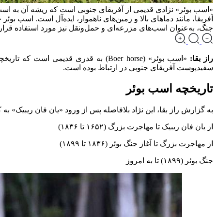
«اسب بوئر» نژادی قدیمی از آفریقای جنوبی است که ریشه آن به اس
آفریقا، مانند دما‌های بالا و زمین‌های ناهموار، ایده‌آل است. اسب بو
جنگ، به‌عنوان اسب‌های مزرعه‌ای و حمل‌ونقل نیز مورد استفاده قرار
راز بقا:
«اسب بوئر» (Boer horse) به قدری قدیم
سفیدپوست آفریقای جنوبی در ارتباط بوده است.
تاریخچه اسب بوئر
به گزارش راز بقا، این نژاد بلافاصله پس از ورود «یان فان ریبیک» به کیپ‌تاون در سال ۱۶۵۲ توسعه یافت. تاریخچه اسب بوئر را
از یان فان ریبیک تا مهاجرت بزرگ (۱۶۵۲ تا ۱۸۳۶)
از مهاجرت بزرگ تا آغاز جنگ بوئر (۱۸۳۶ تا ۱۸۹۹)
جنگ بوئر (۱۸۹۹) تا به امروز