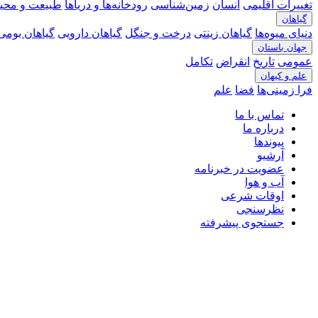
تغییرات اقلیمی
انسان
زمین‌شناسی
رودخانه‎‌ها و دریاها
طبیعت و محی
گیاهان
دنیای میوه‌ها
گیاهان زینتی
درخت و جنگل
گیاهان دارویی
گیاهان بومی 
جهان باستان
عمومی
تاریخ
انقراض
تکامل
علم و کیهان
فرا زمینی‌ها
فضا
علم
تماس با ما
درباره ما
پیوندها
آرشیو
عضویت در خبرنامه
آب و هوا
اوقات شرعی
نظرسنجی
جستجوی پیشرفته