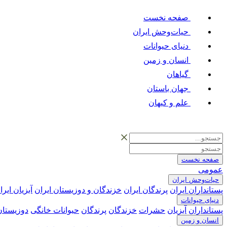
صفحه نخست
حیات‌وحش ایران
دنیای حیوانات
انسان و زمین
گیاهان
جهان باستان
علم و کیهان
صفحه نخست
عمومی
حیات‌وحش ایران
پستانداران ایران
پرندگان ایران
خزندگان و دوزیستان ایران
آبزیان ایرا
دنیای حیوانات
پستانداران
آبزیان
حشرات
خزندگان
پرندگان
حیوانات خانگی
دوزیستان
انسان و زمین